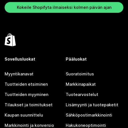
Kokeile Shopifyta ilmaiseksi kolmen päivän ajan
Sovellusluokat
Pääluokat
Myyntikanavat
Suoratoimitus
Tuotteiden etsiminen
Markkinapaikat
Tuotteiden myyminen
Tuotearvostelut
Tilaukset ja toimitukset
Lisämyynti ja tuotepaketit
Kaupan suunnittelu
Sähköpostimarkkinointi
Markkinointi ja konversio
Hakukoneoptimointi