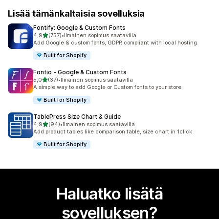
Lisää tämänkaltaisia sovelluksia
Fontify: Google & Custom Fonts
/ 5 tähteä
4,9
(757)
•
Ilmainen sopimus saatavilla
757 arvostelua yhteensä
Add Google & custom fonts, GDPR compliant with local hosting
Built for Shopify
Fontio ‑ Google & Custom Fonts
/ 5 tähteä
5,0
(37)
•
Ilmainen sopimus saatavilla
37 arvostelua yhteensä
A simple way to add Google or Custom fonts to your store
Built for Shopify
TablePress Size Chart & Guide
/ 5 tähteä
4,9
(94)
•
Ilmainen sopimus saatavilla
94 arvostelua yhteensä
Add product tables like comparison table, size chart in 1click
Built for Shopify
Haluatko lisätä
sovelluksen?