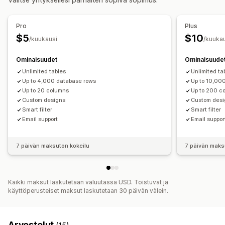
Pro
Plus
$5
$10
/kuukausi
/kuuka
Ominaisuudet
Ominaisuude
Unlimited tables
Unlimited ta
Up to 4,000 database rows
Up to 10,00
Up to 20 columns
Up to 200 c
Custom designs
Custom des
Smart filter
Smart filter
Email support
Email suppor
7 päivän maksuton kokeilu
7 päivän maks
Kaikki maksut laskutetaan valuutassa USD. Toistuvat ja
käyttöperusteiset maksut laskutetaan 30 päivän välein.
Arvostelut