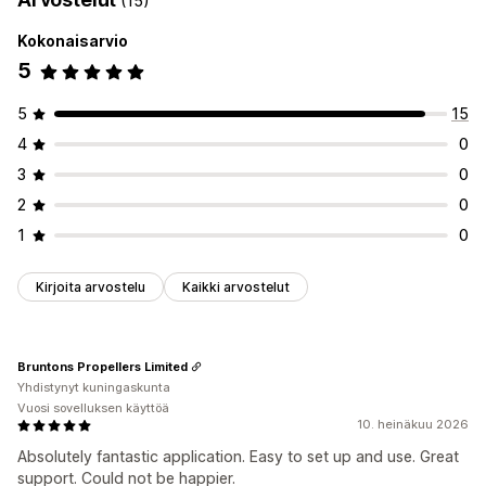
(15)
Kokonaisarvio
5
5
15
4
0
3
0
2
0
1
0
Kirjoita arvostelu
Kaikki arvostelut
Bruntons Propellers Limited
Yhdistynyt kuningaskunta
Vuosi sovelluksen käyttöä
10. heinäkuu 2026
Absolutely fantastic application. Easy to set up and use. Great
support. Could not be happier.