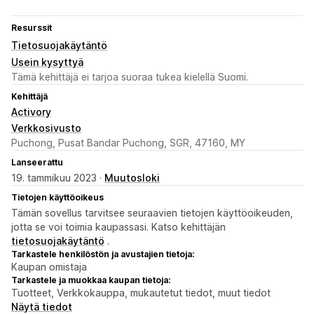
Resurssit
Tietosuojakäytäntö
Usein kysyttyä
Tämä kehittäjä ei tarjoa suoraa tukea kielellä Suomi.
Kehittäjä
Activory
Verkkosivusto
Puchong, Pusat Bandar Puchong, SGR, 47160, MY
Lanseerattu
19. tammikuu 2023 ·
Muutosloki
Tietojen käyttöoikeus
Tämän sovellus tarvitsee seuraavien tietojen käyttöoikeuden,
jotta se voi toimia kaupassasi. Katso kehittäjän
tietosuojakäytäntö
.
Tarkastele henkilöstön ja avustajien tietoja:
Kaupan omistaja
Tarkastele ja muokkaa kaupan tietoja:
Tuotteet, Verkkokauppa, mukautetut tiedot, muut tiedot
Näytä tiedot