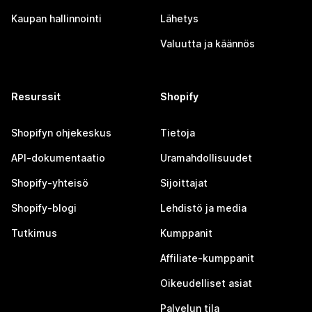
Kaupan hallinnointi
Lähetys
Valuutta ja käännös
Resurssit
Shopify
Shopifyn ohjekeskus
Tietoja
API-dokumentaatio
Uramahdollisuudet
Shopify-yhteisö
Sijoittajat
Shopify-blogi
Lehdistö ja media
Tutkimus
Kumppanit
Affiliate-kumppanit
Oikeudelliset asiat
Palvelun tila