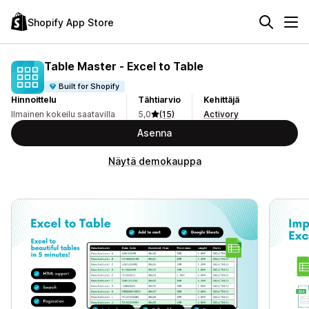
Shopify App Store
Table Master ‑ Excel to Table
Built for Shopify
Hinnoittelu
Tähtiarvio
Kehittäjä
Ilmainen kokeilu saatavilla
5,0
(15)
Activory
Asenna
Näytä demokauppa