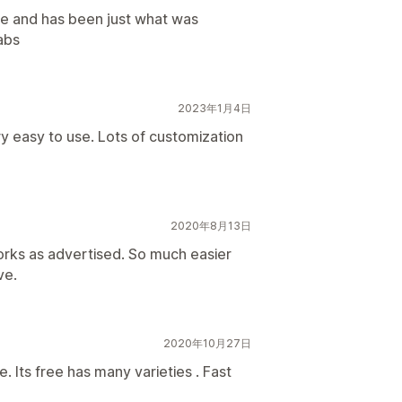
ple and has been just what was
abs
2023年1月4日
y easy to use. Lots of customization
2020年8月13日
rks as advertised. So much easier
ve.
2020年10月27日
. Its free has many varieties . Fast