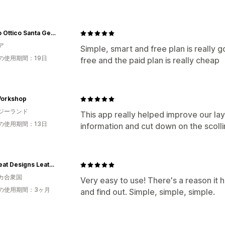
Centro Ottico Santa Gemma
ア
Simple, smart and free plan is really 
の使用期間：19日
free and the paid plan is really cheap
Workshop
ジーランド
This app really helped improve our lay
の使用期間：13日
information and cut down on the scoll
Hoofbeat Designs Leather Co
カ合衆国
Very easy to use! There's a reason it h
の使用期間：3ヶ月
and find out. Simple, simple, simple.