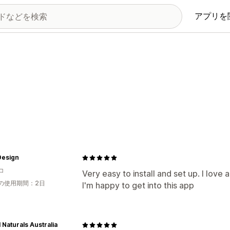
アプリを
Design
コ
Very easy to install and set up. I love 
の使用期間：2日
I'm happy to get into this app
 Naturals Australia