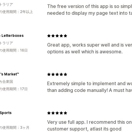
トラリア
The free version of this app is so sim
の使用期間：2年以上
needed to display my page text into t
e Letterboxes
トラリア
Great app, works super well and is ver
の使用期間：16日
options as well which is awesome.
's Market™
カ合衆国
Extremely simple to implement and wo
の使用期間：17日
than adding code manually! A must ha
Sports
Very use full app. I recommend this one
の使用期間：3ヶ月
customer support, atlast its good