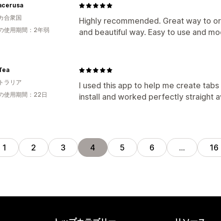
acerusa
カ合衆国
Highly recommended. Great way to org
の使用期間：2年弱
and beautiful way. Easy to use and mod
Tea
トラリア
I used this app to help me create tabs 
の使用期間：22日
install and worked perfectly straight 
1
2
3
4
5
6
…
16