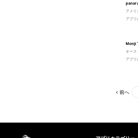
panar
アメリ
アプリ
Monji 
オース
アプリ
前へ