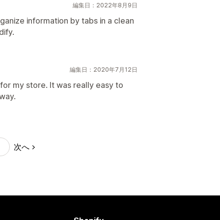
編集日：2022年8月9日
anize information by tabs in a clean
ify.
編集日：2020年7月12日
for my store. It was really easy to
away.
次へ