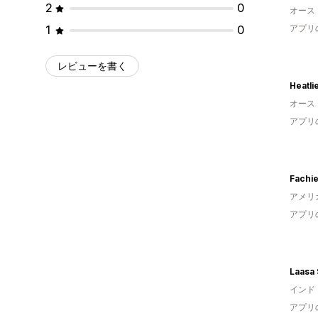
2
0
オース
1
0
アプリ
レビューを書く
Heatli
オース
アプリ
Fachie
アメリ
アプリ
Laasa 
インド
アプリ