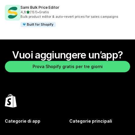
Sami Bulk Price Editor
stelle su 5
4,8
(151)
•
Gratis
151 recensioni totali
Bulk product editor & auto-revert prices for sales campaigns
Built for Shopify
Vuoi aggiungere un’app?
Prova Shopify gratis per tre giorni
Categorie di app
Categorie principali