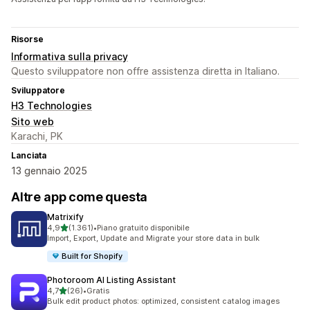
Risorse
Informativa sulla privacy
Questo sviluppatore non offre assistenza diretta in Italiano.
Sviluppatore
H3 Technologies
Sito web
Karachi, PK
Lanciata
13 gennaio 2025
Altre app come questa
Matrixify
stelle su 5
4,9
(1.361)
•
Piano gratuito disponibile
1361 recensioni totali
Import, Export, Update and Migrate your store data in bulk
Built for Shopify
Photoroom AI Listing Assistant
stelle su 5
4,7
(26)
•
Gratis
26 recensioni totali
Bulk edit product photos: optimized, consistent catalog images