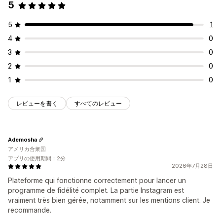
5
5
1
4
0
3
0
2
0
1
0
レビューを書く
すべてのレビュー
Ademosha
アメリカ合衆国
アプリの使用期間：2分
2026年7月28日
Plateforme qui fonctionne correctement pour lancer un
programme de fidélité complet. La partie Instagram est
vraiment très bien gérée, notamment sur les mentions client. Je
recommande.