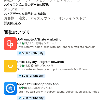
スタッフと協力者のデータの閲覧:
ストアオーナー
ストアデータを表示および編集:
お客様、 注文、 ディスカウント、 オンラインストア
詳細を見る
類似のアプリ
UpPromote Affiliate Marketing
5つ星中
4.9
(3,590)
•
無料インストール
合計レビュー数：3590件
Drive referral sales loops with influencer & affiliate program
Built for Shopify
Smile: Loyalty Program Rewards
5つ星中
4.9
(4,173)
•
無料プランあり
合計レビュー数：4173件
Grow customer loyalty with points, rewards & VIP tiers
Built for Shopify
Appstle℠ Subscriptions App
5つ星中
5.0
(8,108)
•
無料プランあり
合計レビュー数：8108件
Retain customers with subscriptions, subscription box, bundles
Built for Shopify