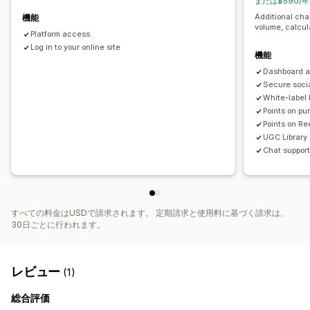
または$590/年
Additional cha
機能
volume, calcula
Platform access
Log in to your online site
機能
Dashboard 
Secure soci
White-label 
Points on pu
Points on Re
UGC Library
Chat suppor
すべての料金はUSDで請求されます。 定期請求と使用料に基づく請求は、
30日ごとに行われます。
レビュー
(1)
総合評価