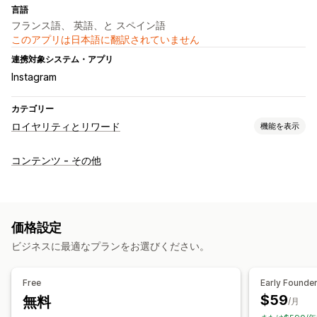
言語
フランス語、 英語、と スペイン語
このアプリは日本語に翻訳されていません
連携対象システム・アプリ
Instagram
カテゴリー
ロイヤリティとリワード
機能を表示
プログラムの種類
コンテンツ - その他
リワードプログラム
カスタムプログラム
提供可能なリワード
ポイント
ディスカウント
ギフトカード
配送料
無料配送
価格設定
ビジネスに最適なプランをお選びください。
Free
Early Founde
$59
無料
/月