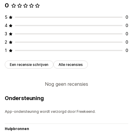
0
SEO
Automatische optimalisatie
5
0
4
0
3
0
2
0
1
0
Een recensie schrijven
Alle recensies
Nog geen recensies
Ondersteuning
App-ondersteuning wordt verzorgd door Freekeend.
Hulpbronnen