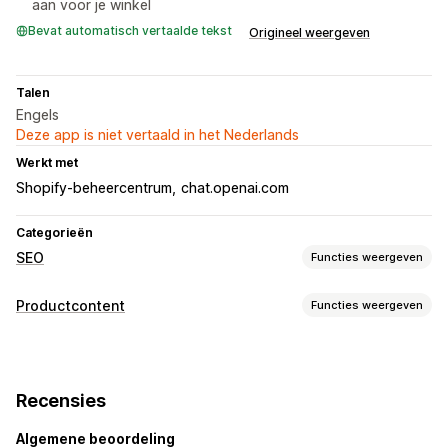
aan voor je winkel
Bevat automatisch vertaalde tekst
Origineel weergeven
Talen
Engels
Deze app is niet vertaald in het Nederlands
Werkt met
Shopify-beheercentrum
chat.openai.com
Categorieën
SEO
Functies weergeven
SEO-tools
Productcontent
Functies weergeven
Metatags
Bulkbewerking
Lokale SEO
Contenttypes
Contentoptimalisatie
SEO-beschrijvingen
SEO-titels
Prestaties bijhouden
Recensies
Contentontwikkeling
SEO-score
Conversietracking
Testen
Algemene beoordeling
AI-generatie