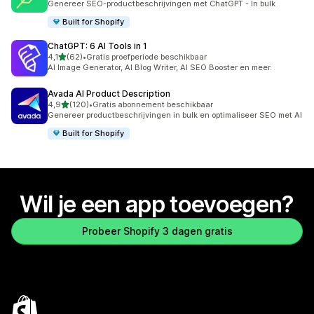
Genereer SEO-productbeschrijvingen met ChatGPT - In bulk
Built for Shopify
ChatGPT: 6 AI Tools in 1
van 5 sterren
4,1
(62)
•
Gratis proefperiode beschikbaar
62 recensies in totaal
AI Image Generator, AI Blog Writer, AI SEO Booster en meer.
Avada AI Product Description
van 5 sterren
4,9
(120)
•
Gratis abonnement beschikbaar
120 recensies in totaal
Genereer productbeschrijvingen in bulk en optimaliseer SEO met AI
Built for Shopify
Wil je een app toevoegen?
Probeer Shopify 3 dagen gratis