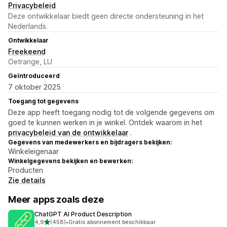
Privacybeleid
Deze ontwikkelaar biedt geen directe ondersteuning in het
Nederlands.
Ontwikkelaar
Freekeend
Oetrange, LU
Geïntroduceerd
7 oktober 2025
Toegang tot gegevens
Deze app heeft toegang nodig tot de volgende gegevens om
goed te kunnen werken in je winkel. Ontdek waarom in het
privacybeleid van de ontwikkelaar
.
Gegevens van medewerkers en bijdragers bekijken:
Winkeleigenaar
Winkelgegevens bekijken en bewerken:
Producten
Zie details
Meer apps zoals deze
ChatGPT AI Product Description
van 5 sterren
4,9
(458)
•
Gratis abonnement beschikbaar
458 recensies in totaal