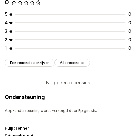
0
5
0
4
0
3
0
2
0
1
0
Een recensie schrijven
Alle recensies
Nog geen recensies
Ondersteuning
App-ondersteuning wordt verzorgd door Epignosis.
Hulpbronnen
Privacybeleid