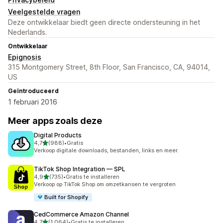
Veelgestelde vragen
Deze ontwikkelaar biedt geen directe ondersteuning in het
Nederlands.
Ontwikkelaar
Epignosis
315 Montgomery Street, 8th Floor, San Francisco, CA, 94014,
US
Geïntroduceerd
1 februari 2016
Meer apps zoals deze
Digital Products
van 5 sterren
4,7
(988)
•
Gratis
988 recensies in totaal
Verkoop digitale downloads, bestanden, links en meer.
TikTok Shop Integration — SPL
van 5 sterren
4,9
(735)
•
Gratis te installeren
735 recensies in totaal
Verkoop op TikTok Shop om omzetkansen te vergroten
Built for Shopify
CedCommerce Amazon Channel
van 5 sterren
4,7
(1.064)
•
Gratis te installeren