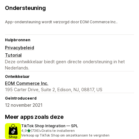
Ondersteuning
App-ondersteuning wordt verzorgd door EOM Commerce Inc..
Hulpbronnen
Privacybeleid
Tutorial
Deze ontwikkelaar biedt geen directe ondersteuning in het
Nederlands.
Ontwikkelaar
EOM Commerce Inc.
195 Carter Drive, Suite 2, Edison, NJ, 08817, US
Geïntroduceerd
12 november 2021
Meer apps zoals deze
TikTok Shop Integration — SPL
van 5 sterren
4,9
(736)
•
Gratis te installeren
736 recensies in totaal
Verkoop op TikTok Shop om omzetkansen te vergroten