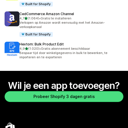
Built for Shopify
CedCommerce Amazon Channel
van 5 sterren
4,7
(1.064)
•
Gratis te installeren
1064 recensies in totaal
Verkopen op Amazon wordt eenvoudig met het Amazon-
verkoopkanaal
Built for Shopify
Hextom: Bulk Product Edit
van 5 sterren
4,9
(1.020)
•
Gratis abonnement beschikbaar
1020 recensies in totaal
Bespaar tijd door winkelgegevens in bulk te bewerken, te
importeren en te exporteren
Wil je een app toevoegen?
Probeer Shopify 3 dagen gratis