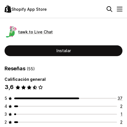
Shopify App Store
tawk.to Live Chat
Instalar
Reseñas
(55)
Calificación general
3,6
5
37
4
2
3
1
2
2