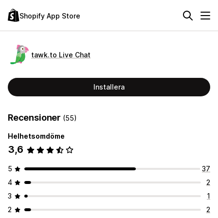
Shopify App Store
tawk.to Live Chat
Installera
Recensioner
(55)
Helhetsomdöme
3,6
5
37
4
2
3
1
2
2