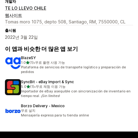
개발자
TE LO LLEVO CHILE
웹사이트
Tomas moro 1075, depto 508, Santiago, RM, 7550000, CL
출시됨
2022년 3월 22일
이 앱과 비슷한 더 많은 앱 보기
BlazeSY
별 5개 중
1.0
(1)
•
무료 플랜 사용 가능
총 리뷰 1개
Plataforma de servicios de transporte logístico y preparación de
pedidos
SyncBit ‑ eBay Import & Sync
별 5개 중
5.0
(1)
•
무료 체험 이용 가능
총 리뷰 1개
Importador de eBay asequible con sincronización de inventario en
tiempo real. ¡Sin límites!
Borzo Delivery ‑ Mexico
무료 설치
Mensajería express para tu tienda online