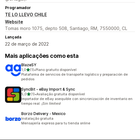
Programador
TE LO LLEVO CHILE
Website
Tomas moro 1075, depto 508, Santiago, RM, 7550000, CL
Lançada
22 de março de 2022
Mais aplicações como esta
BlazeSY
de 5 estrelas
1,0
(1)
•
Plano gratuito disponível
1 total de avaliações
Plataforma de servicios de transporte logístico y preparación de
pedidos
SyncBit ‑ eBay Import & Sync
de 5 estrelas
5,0
(1)
•
Avaliação gratuita disponível
1 total de avaliações
Importador de eBay asequible con sincronización de inventario en
tiempo real. ¡Sin límites!
Borzo Delivery ‑ Mexico
Instalação gratuita
Mensajería express para tu tienda online