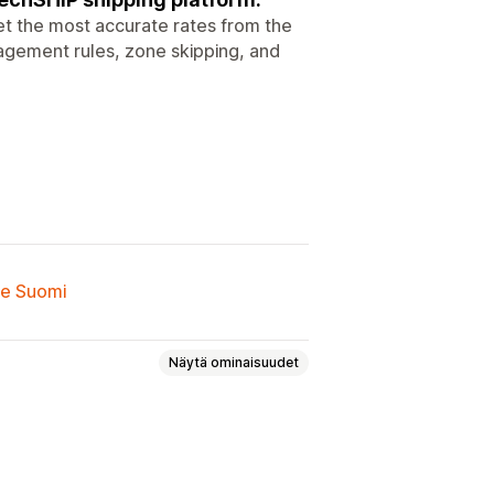
 Get the most accurate rates from the
nagement rules, zone skipping, and
lle Suomi
Näytä ominaisuudet
steinen
Painoperusteinen