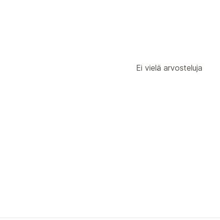
Postilokeron rajoitukset
Toimituspäi
Ei vielä arvosteluja