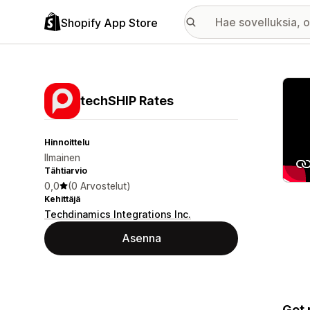
Shopify App Store
Esitt
techSHIP Rates
Hinnoittelu
Ilmainen
Tähtiarvio
0,0
(0 Arvostelut)
Kehittäjä
Techdinamics Integrations Inc.
Asenna
Get 