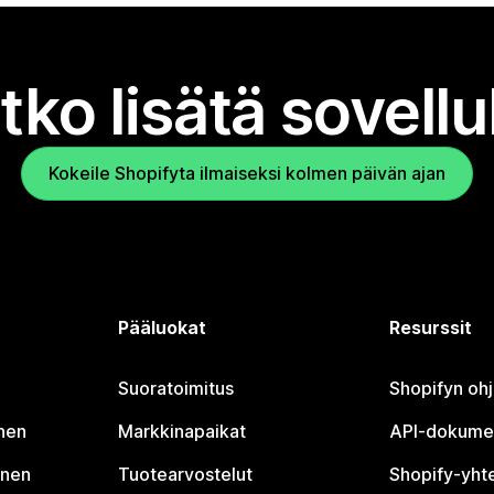
tko lisätä sovell
Kokeile Shopifyta ilmaiseksi kolmen päivän ajan
Pääluokat
Resurssit
Suoratoimitus
Shopifyn oh
nen
Markkinapaikat
API-dokume
inen
Tuotearvostelut
Shopify-yht