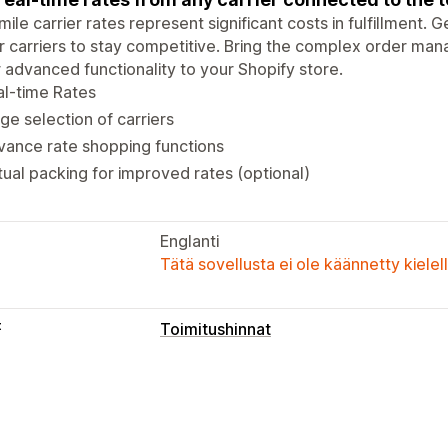
 mile carrier rates represent significant costs in fulfillment.
r carriers to stay competitive. Bring the complex order ma
 advanced functionality to your Shopify store.
l-time Rates
ge selection of carriers
ance rate shopping functions
tual packing for improved rates (optional)
Englanti
Tätä sovellusta ei ole käännetty kiele
t
Toimitushinnat
Hinnan laskeminen
Kuljetuspalveluperusteinen
Kokoperu
Mukautukset