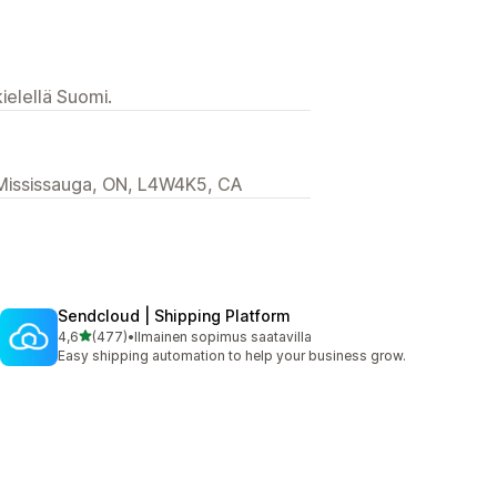
ielellä Suomi.
 Mississauga, ON, L4W4K5, CA
Sendcloud | Shipping Platform
/ 5 tähteä
4,6
(477)
•
Ilmainen sopimus saatavilla
477 arvostelua yhteensä
Easy shipping automation to help your business grow.