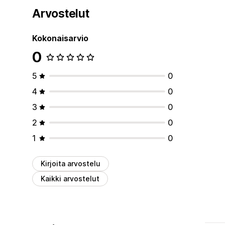
Arvostelut
Kokonaisarvio
0
5
0
4
0
3
0
2
0
1
0
Kirjoita arvostelu
Kaikki arvostelut