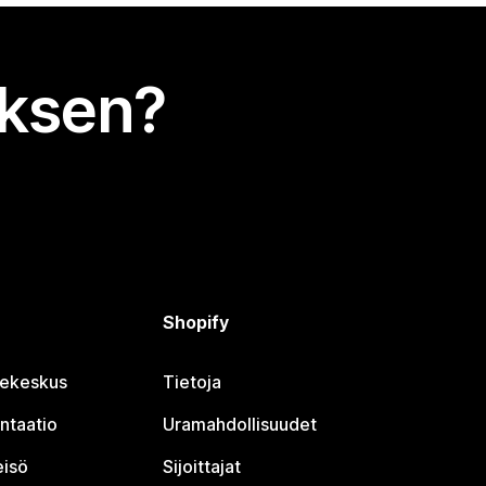
uksen?
Shopify
jekeskus
Tietoja
ntaatio
Uramahdollisuudet
eisö
Sijoittajat