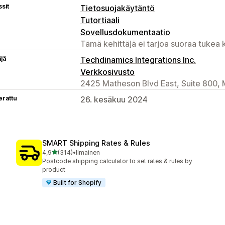
sit
Tietosuojakäytäntö
Tutortiaali
Sovellusdokumentaatio
Tämä kehittäjä ei tarjoa suoraa tukea k
äjä
Techdinamics Integrations Inc.
Verkkosivusto
2425 Matheson Blvd East, Suite 800,
erattu
26. kesäkuu 2024
SMART Shipping Rates & Rules
/ 5 tähteä
4,9
(314)
•
Ilmainen
314 arvostelua yhteensä
Postcode shipping calculator to set rates & rules by
product
Built for Shopify