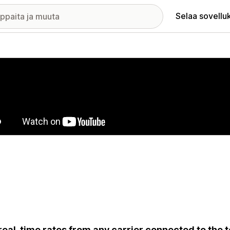
Selaa sovellu
elykuvagalleria
real-time rates from any carrier connected to the 