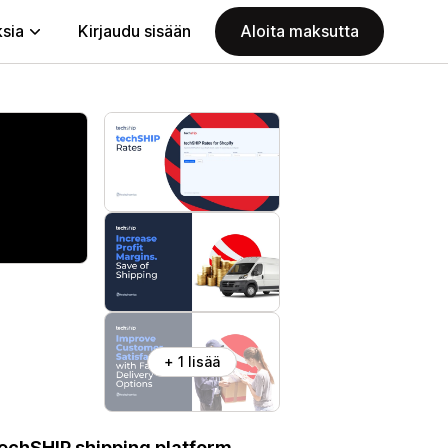
ksia
Kirjaudu sisään
Aloita maksutta
+ 1 lisää
techSHIP shipping platform.