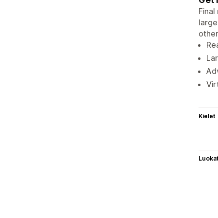
Final
large
other
Rea
Lar
Adv
Vir
Kielet
Luoka