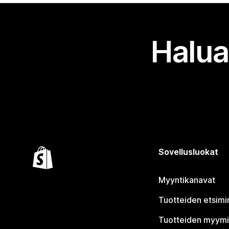
Halua
Sovellusluokat
Myyntikanavat
Tuotteiden etsimi
Tuotteiden myym