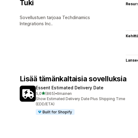
Tuki
Resurs
Sovellustuen tarjoaa Techdinamics
Integrations Inc..
Kehitt
Lanse
Lisää tämänkaltaisia sovelluksia
Essent Estimated Delivery Date
/ 5 tähteä
5,0
(865)
•
Ilmainen
865 arvostelua yhteensä
Show Estimated Delivery Date Plus Shipping Time
(EDD/ETA)
Built for Shopify