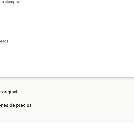
ara siempre.
resos.
 original
ones de precios