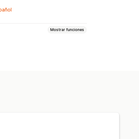
spañol
Mostrar funciones
cto
Colecciones
 frecuentes
Páginas de contacto
áginas legales
cciones globales
Estilos globales
Generación de IA
SEO
Carga lenta