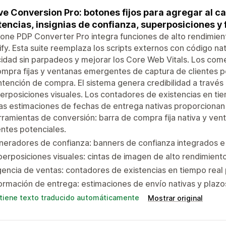
ve Conversion Pro: botones fijos para agregar al c
tencias, insignias de confianza, superposiciones y
one PDP Converter Pro integra funciones de alto rendimie
fy. Esta suite reemplaza los scripts externos con código nat
idad sin parpadeos y mejorar los Core Web Vitals. Los co
mpra fijas y ventanas emergentes de captura de clientes po
intención de compra. El sistema genera credibilidad a travé
erposiciones visuales. Los contadores de existencias en ti
as estimaciones de fechas de entrega nativas proporcionan c
ramientas de conversión: barra de compra fija nativa y ve
entes potenciales.
eradores de confianza: banners de confianza integrados e 
erposiciones visuales: cintas de imagen de alto rendimient
encia de ventas: contadores de existencias en tiempo real
ormación de entrega: estimaciones de envío nativas y plaz
tiene texto traducido automáticamente
Mostrar original