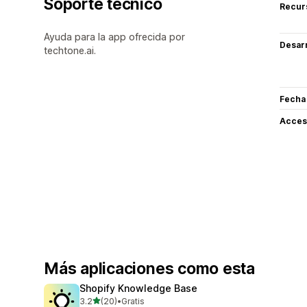
Soporte técnico
Recur
Ayuda para la app ofrecida por
Desarr
techtone.ai.
Fecha
Acceso
Más aplicaciones como esta
Shopify Knowledge Base
de 5 estrellas
3.2
(20)
•
Gratis
20 reseñas en total