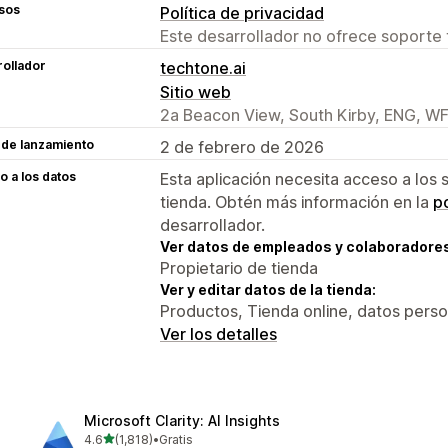
sos
Política de privacidad
Este desarrollador no ofrece soporte 
ollador
techtone.ai
Sitio web
2a Beacon View, South Kirby, ENG, W
 de lanzamiento
2 de febrero de 2026
 a los datos
Esta aplicación necesita acceso a los 
tienda. Obtén más información en la
po
desarrollador.
Ver datos de empleados y colaboradore
Propietario de tienda
Ver y editar datos de la tienda:
Productos, Tienda online, datos pers
Ver los detalles
Microsoft Clarity: AI Insights
de 5 estrellas
4.6
(1,818)
•
Gratis
1818 reseñas en total