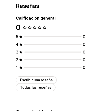
Reseñas
Calificación general
0
5
0
4
0
3
0
2
0
1
0
Escribir una reseña
Todas las reseñas