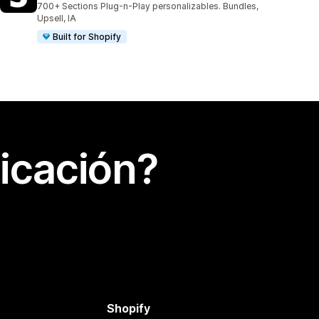
700+ Sections Plug-n-Play personalizables. Bundles,
Upsell, IA
Built for Shopify
icación?
Shopify