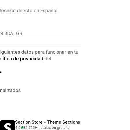
técnico directo en Español.
F9 3DA, GB
siguientes datos para funcionar en tu
lítica de privacidad
del
s:
onalizados
Section Store ‑ Theme Sections
de 5 estrellas
4.9
(2,716)
•
Instalación gratuita
2716 reseñas en total