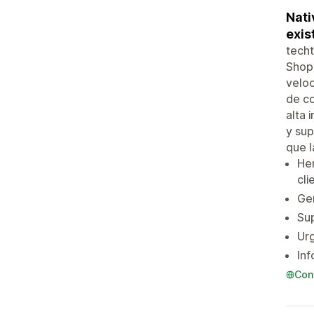
Nati
exis
techt
Shopi
veloc
de co
alta 
y sup
que l
Her
cli
Gen
Sup
Urg
Inf
Con