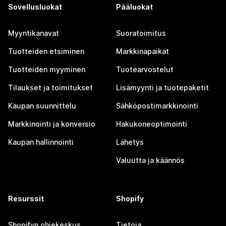
Sovellusluokat
Pääluokat
Myyntikanavat
Suoratoimitus
Tuotteiden etsiminen
Markkinapaikat
Tuotteiden myyminen
Tuotearvostelut
Tilaukset ja toimitukset
Lisämyynti ja tuotepaketit
Kaupan suunnittelu
Sähköpostimarkkinointi
Markkinointi ja konversio
Hakukoneoptimointi
Kaupan hallinnointi
Lähetys
Valuutta ja käännös
Resurssit
Shopify
Shopifyn ohjekeskus
Tietoja