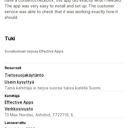
have a consent/checkbox, this app did exactly what I needed.
The app was very easy to install and set up. The customer
service was able to check that it was working exactly how it
should.
Tuki
Sovellustuen tarjoaa Effective Apps.
Resurssit
Tietosuojakäytäntö
Usein kysyttyä
Tämä kehittäjä ei tarjoa suoraa tukea kielellä Suomi.
Kehittäjä
Effective Apps
Verkkosivusto
13 Max Nordau, Ashdod, 7722119, IL
Lanseerattu