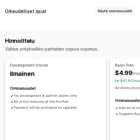
Ostoskorin näkymä
Oikeudelliset asiat
Näytä ominaisuudet
Ilmoitukset
Mukautetut tyylit
Mukautetut säännöt
Vaatimustenmukaisuus
Mukautettu HTML-koodi
Mukautettu CSS-koodi
Käytettävyys
Ikävarmennus
Tuotevaroitukset
Kampanjat
Mobiiliresponsiivisuus
Veto-ostoskori
Hinnoittelu
Tietosuoja
Verosäännösten noudattaminen
Käyttöehdot
Paikallaan pysyvä ostoskori
Ehtojen valintaruutu
Valitse yrityksellesi parhaiten sopiva sopimus.
Käytäntöjen hallinnointi
TSE-vaatimustenmukaisuus
Ajastimet
Verovapaudet
Vaatimustenmukaisuusraportit
Lisämyynti
Development Stores
Basic Plan
Mukautukset
Tuotesuositukset
Ilmainen toimitus
$4.99
Ilmainen
/ku
Ponnahdusilmoitukset
Väri ja fontti
Pienohjelmien sijainti
Usein yhdessä ostetut tuotteet
Toimituspalkki
tai $41.92/vuo
Mukautettu CSS-koodi
Mukautettu koodi
Sivurajoitus
Porrastetut palkinnot
All stores exce
Ominaisuudet
Tuotekohdentaminen
Geolokaatio
Mukautettu teksti
For development & partner stores only
Kassan mukauttaminen
Ominaisuude
All of the features of the Pro Plan
Mukautetut muistiinpanot
Toimitustapojen säännöt
Payment will be activated on upgrade
Add an AI t
Supports Bu
Maksutapojen säännöt