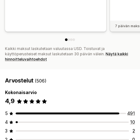
7 päivän maks
Kaikki maksut laskutetaan valuutassa USD. Toistuvat ja
käyttöperusteiset maksut laskutetaan 30 päivän välein.
Näytä kaikki
hinnoitteluvaihtoehdot
Arvostelut
(506)
Kokonaisarvio
4,9
5
491
4
10
3
2
2
0