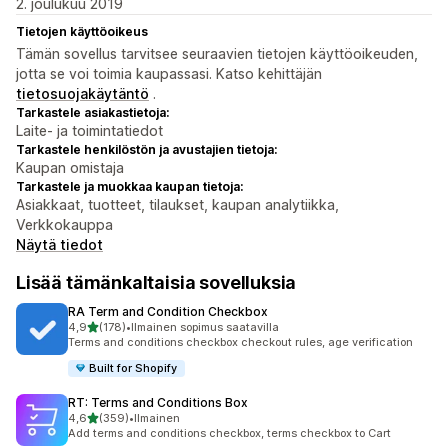
2. joulukuu 2019
Tietojen käyttöoikeus
Tämän sovellus tarvitsee seuraavien tietojen käyttöoikeuden,
jotta se voi toimia kaupassasi. Katso kehittäjän
tietosuojakäytäntö
.
Tarkastele asiakastietoja:
Laite- ja toimintatiedot
Tarkastele henkilöstön ja avustajien tietoja:
Kaupan omistaja
Tarkastele ja muokkaa kaupan tietoja:
Asiakkaat, tuotteet, tilaukset, kaupan analytiikka,
Verkkokauppa
Näytä tiedot
Lisää tämänkaltaisia sovelluksia
RA Term and Condition Checkbox
/ 5 tähteä
4,9
(178)
•
Ilmainen sopimus saatavilla
178 arvostelua yhteensä
Terms and conditions checkbox checkout rules, age verification
Built for Shopify
RT: Terms and Conditions Box
/ 5 tähteä
4,6
(359)
•
Ilmainen
359 arvostelua yhteensä
Add terms and conditions checkbox, terms checkbox to Cart