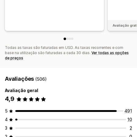
Avaliação grat
Todas as taxas são faturadas em USD. As taxas recorrentes e com
base na utilização são faturadas a cada 30 dias.
Ver todas as opções
de preços
Avaliações
(506)
Avaliação geral
4,9
5
491
4
10
3
2
2
0