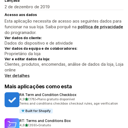
Lançada
2 de dezembro de 2019
Acesso aos dados
Esta aplicação necessita de acesso aos seguintes dados para
funcionar na sua loja. Saiba porquê na
política de privacidade
do programador.
Ver dados do cliente:
Dados do dispositivo e de atividade
Ver dados da equipa e de colaboradores:
Proprietário da loja
Ver e editar dados da loja:
Clientes, produtos, encomendas, análise de dados da loja, Loja
online
Ver detalhes
Mais aplicações como esta
RA Term and Condition Checkbox
de 5 estrelas
4,9
(178)
•
Plano gratuito disponível
178 total de avaliações
Terms and conditions checkbox checkout rules, age verification
Built for Shopify
RT: Terms and Conditions Box
de 5 estrelas
4,6
(359)
•
Gratuito
359 total de avaliações