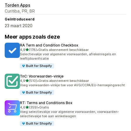
Torden Apps
Curitiba, PR, BR
Geïntroduceerd
23 maart 2020
Meer apps zoals deze
RA Term and Condition Checkbox
van 5 sterren
4,9
(178)
•
Gratis abonnement beschikbaar
178 recensies in totaal
Selectievakje voor algemene voorwaarden, afrekenregels en
leeftijdsverificatie
Built for Shopify
TnC: Voorwaarden‑vinkje
van 5 sterren
4,9
(510)
•
Gratis abonnement beschikbaar
510 recensies in totaal
Voeg voorwaarden-vinkje toe voor AVG/CCPA/EU-herroepingsrecht
Built for Shopify
RT: Terms and Conditions Box
van 5 sterren
4,6
(359)
•
Gratis
359 recensies in totaal
Voeg selectievakje voor algemene voorwaarden, voorwaarden-
selectievakje toe aan winkelwagen
Built for Shopify