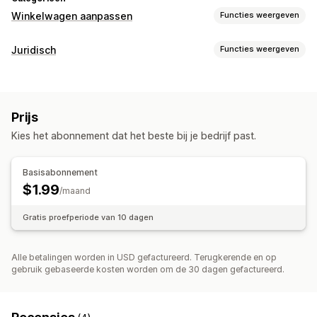
Winkelwagen aanpassen
Functies weergeven
Weergave van winkelwagen
Juridisch
Functies weergeven
Selectievakje voorwaarden
Compliance
Algemene voorwaarden
Prijs
Kies het abonnement dat het beste bij je bedrijf past.
Basisabonnement
$1.99
/maand
Gratis proefperiode van 10 dagen
Alle betalingen worden in USD gefactureerd. Terugkerende en op
gebruik gebaseerde kosten worden om de 30 dagen gefactureerd.