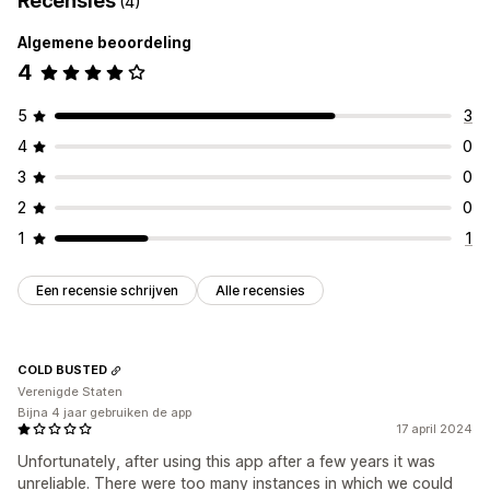
Recensies
(4)
Algemene beoordeling
4
5
3
4
0
3
0
2
0
1
1
Een recensie schrijven
Alle recensies
COLD BUSTED
Verenigde Staten
Bijna 4 jaar gebruiken de app
17 april 2024
Unfortunately, after using this app after a few years it was
unreliable. There were too many instances in which we could