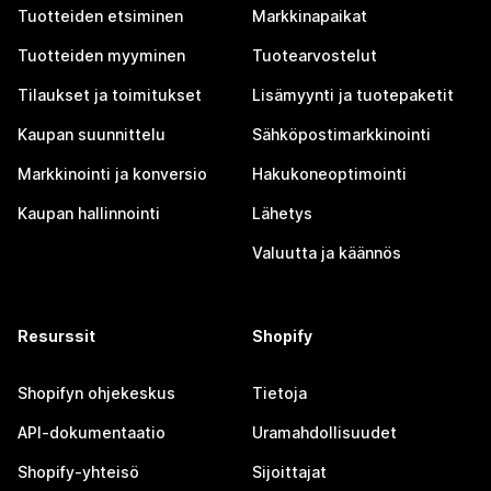
Tuotteiden etsiminen
Markkinapaikat
Tuotteiden myyminen
Tuotearvostelut
Tilaukset ja toimitukset
Lisämyynti ja tuotepaketit
Kaupan suunnittelu
Sähköpostimarkkinointi
Markkinointi ja konversio
Hakukoneoptimointi
Kaupan hallinnointi
Lähetys
Valuutta ja käännös
Resurssit
Shopify
Shopifyn ohjekeskus
Tietoja
API-dokumentaatio
Uramahdollisuudet
Shopify-yhteisö
Sijoittajat