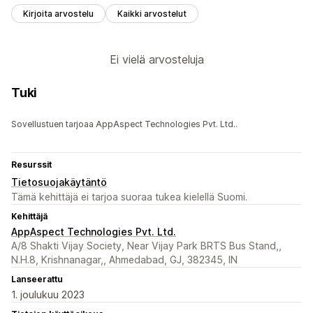
Kirjoita arvostelu
Kaikki arvostelut
Ei vielä arvosteluja
Tuki
Sovellustuen tarjoaa AppAspect Technologies Pvt. Ltd..
Resurssit
Tietosuojakäytäntö
Tämä kehittäjä ei tarjoa suoraa tukea kielellä Suomi.
Kehittäjä
AppAspect Technologies Pvt. Ltd.
A/8 Shakti Vijay Society, Near Vijay Park BRTS Bus Stand,,
N.H.8, Krishnanagar,, Ahmedabad, GJ, 382345, IN
Lanseerattu
1. joulukuu 2023