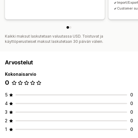
Import/Expor
Customer su
Kaikki maksut laskutetaan valuutassa USD. Toistuvat ja
käyttöperusteiset maksut laskutetaan 30 päivän välein.
Arvostelut
Kokonaisarvio
0
5
0
4
0
3
0
2
0
1
0