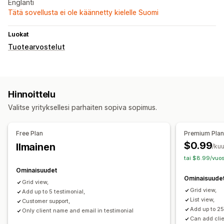
Englanti
Tätä sovellusta ei ole käännetty kielelle Suomi
Luokat
Tuotearvostelut
Hinnoittelu
Valitse yrityksellesi parhaiten sopiva sopimus.
Free Plan
Premium Pla
$0.99
Ilmainen
/ku
tai $8.99/vuos
Ominaisuudet
Ominaisuude
Grid view,
Grid view,
Add up to 5 testimonial,
List view,
Customer support,
Add up to 25
Only client name and email in testimonial
Can add cli