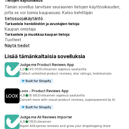
Tietojen käyttöoikeus
Tämän sovellus tarvitsee seuraavien tietojen käyttöoikeuden,
jotta se voi toimia kaupassasi. Katso kehittäjän
tietosuojakäytäntö
.
Tarkastele henkilöstön ja avustajien tietoja:
Kaupan omistaja
Tarkastele ja muokkaa kaupan tietoja:
Tuotteet
Näytä tiedot
Lisää tämänkaltaisia sovelluksia
Judge.me Product Reviews App
/ 5 tähteä
5,0
(43 059)
•
Ilmainen sopimus saatavilla
43059 arvostelua yhteensä
Collect unlimited product reviews, star ratings, testimonials
Built for Shopify
Loox ‑ Product Reviews App
/ 5 tähteä
4,9
(8 883)
•
Ilmainen sopimus saatavilla
8883 arvostelua yhteensä
Convert more with visual product reviews, superpowered by AI
Built for Shopify
Judge.me Ali Reviews Importer
/ 5 tähteä
4,9
(183)
•
Ilmainen
183 arvostelua yhteensä
Import AliExpress reviews and grow your dropshipping store