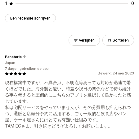
1
0
Een recensie schrijven
Verfijnen
Sorteren
Paneterie
Japan
7 dagen gebruiken de app
Bewerkt 24 mei 2023
現在構築中ですが、不具合点、不明点等あっても対応が迅速で驚
くほどでした。海外製と違い、時差や祝日の関係などで待ち続け
る事を考えると圧倒的にこちらのアプリを選択して良かったと感
じています。
私は宅配サービスをやっていませんが、その分費用も抑えられつ
つ、通販と店頭分予約に活用する、ごく一般的な飲食店やパン
屋、ケーキ屋さんにはとても有難い仕組みです。
TAM ECさま、引き続きどうぞよろしくお願いします。