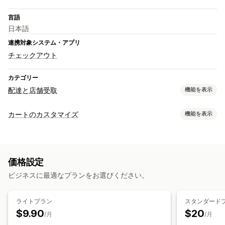
言語
日本語
連携対象システム・アプリ
チェックアウト
カテゴリー
配達と店舗受取
機能を表示
配達オプション
カートのカスタマイズ
機能を表示
除外日の設定
締切時刻
日付ピッカー
注文制限
チェックアウト環境のカスタマイズ
複数ロケーション
準備時間
住所の確認
配送方法ルール
受取オプション
価格設定
実店舗
複数ロケーション
日付ピッカー
スケジュール
ビジネスに最適なプランをお選びください。
ライトプラン
スタンダード
$9.90
$20
/月
/月