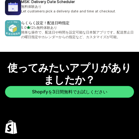
MSK: Delivery Date Scheduler
無料体験あり
Let customers pick a delivery date and time at checkout.
らくらく設定！配送日時指定
5つ星中
5.0
(2)
•
無料体験あり
合計レビュー数：2件
簡単な操作で、配送日や時間を設定可能な日本製アプリです。配送禁止日
の曜日指定やカレンダーからの指定など、カスタマイズが可能。
使ってみたいアプリがあり
ましたか？
Shopifyを3日間無料でお試しください