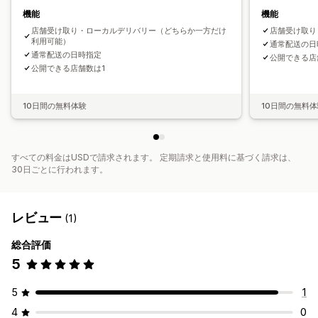
機能
機能
店舗受け取り・ローカルデリバリー（どちらか一方だけ
店舗受け取り
利用可能）
通常配送の日
通常配送の日時指定
公開できる店
公開できる店舗数は1
10日間の無料体験
10日間の無料
すべての料金はUSDで請求されます。 定期請求と使用料に基づく請求は、
30日ごとに行われます。
レビュー
(1)
総合評価
5
5
1
4
0