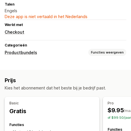
Talen
Engels
Deze app is niet vertaald in het Nederlands
Werkt met
Checkout
Categorieën
Productbundels
Functies weergeven
Soorten bundels
Multipacks
Mix-and-match-bundels
Prijs
Bundels met oneindige opties
Zelf samenstellen
Kies het abonnement dat het beste bij je bedrijf past.
Cross-sell-bundels
Bundels op maat
Prijzen die je kunt instellen
Basic
Pro
Vaste prijzen
Kortingen
Forfaitaire kortingen
$9.95
Gratis
/ma
Percentagekortingen
Bulkprijzen
Aangepaste prijzen
of $99.50/jaa
Functies
Functies