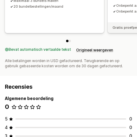
Maximaal 3 bundels maken
Onbeperkt a
20 bundelbestellingen/maand
Onbeperkt a
Gratis proefp
Bevat automatisch vertaalde tekst
Origineel weergeven
Alle betalingen worden in USD gefactureerd. Terugkerende en op
gebruik gebaseerde kosten worden om de 30 dagen gefactureerd.
Recensies
Algemene beoordeling
0
5
0
4
0
3
0