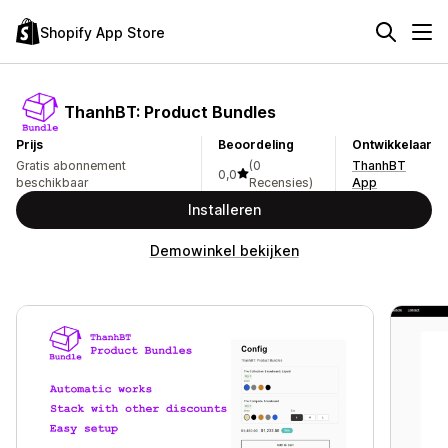
Shopify App Store
ThanhBT: Product Bundles
Prijs
Beoordeling
Ontwikkelaar
Gratis abonnement
(0
ThanhBT
0,0
beschikbaar
Recensies)
App
Installeren
Demowinkel bekijken