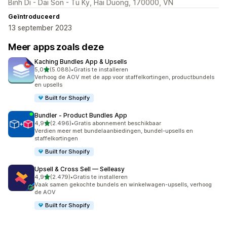
Binh Di - Dai Son - Tu Ky, Hai Duong, 170000, VN
Geïntroduceerd
13 september 2023
Meer apps zoals deze
Kaching Bundles App & Upsells
van 5 sterren
5,0
(5.088)
•
Gratis te installeren
5088 recensies in totaal
Verhoog de AOV met de app voor staffelkortingen, productbundels
en upsells
Built for Shopify
Bundler ‑ Product Bundles App
van 5 sterren
4,9
(2.496)
•
Gratis abonnement beschikbaar
2496 recensies in totaal
Verdien meer met bundelaanbiedingen, bundel-upsells en
staffelkortingen
Built for Shopify
Upsell & Cross Sell — Selleasy
van 5 sterren
4,9
(2.479)
•
Gratis te installeren
2479 recensies in totaal
Vaak samen gekochte bundels en winkelwagen-upsells, verhoog
de AOV
Built for Shopify