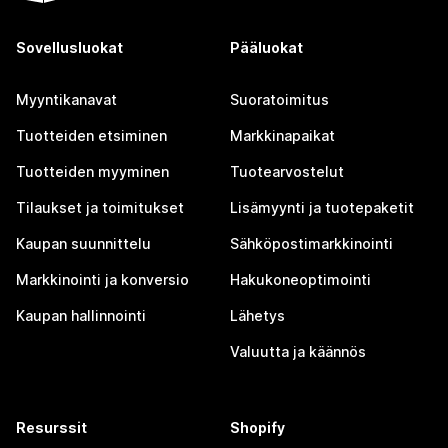
Sovellusluokat
Pääluokat
Myyntikanavat
Suoratoimitus
Tuotteiden etsiminen
Markkinapaikat
Tuotteiden myyminen
Tuotearvostelut
Tilaukset ja toimitukset
Lisämyynti ja tuotepaketit
Kaupan suunnittelu
Sähköpostimarkkinointi
Markkinointi ja konversio
Hakukoneoptimointi
Kaupan hallinnointi
Lähetys
Valuutta ja käännös
Resurssit
Shopify