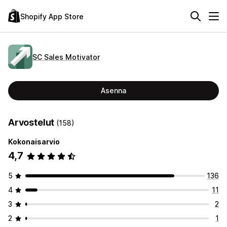
Shopify App Store
SC Sales Motivator
Asenna
Arvostelut
(158)
Kokonaisarvio
4,7
5
136
4
11
3
2
2
1