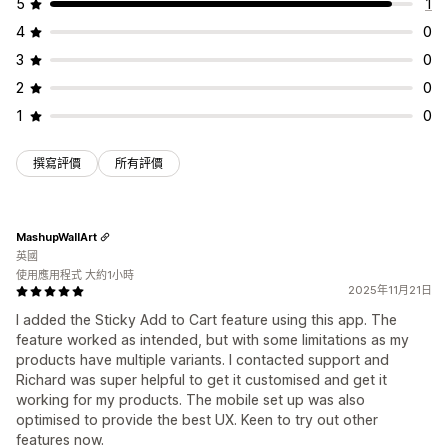
5
1
4
0
3
0
2
0
1
0
撰寫評價
所有評價
MashupWallArt
英國
使用應用程式 大約1小時
2025年11月21日
I added the Sticky Add to Cart feature using this app. The
feature worked as intended, but with some limitations as my
products have multiple variants. I contacted support and
Richard was super helpful to get it customised and get it
working for my products. The mobile set up was also
optimised to provide the best UX. Keen to try out other
features now.