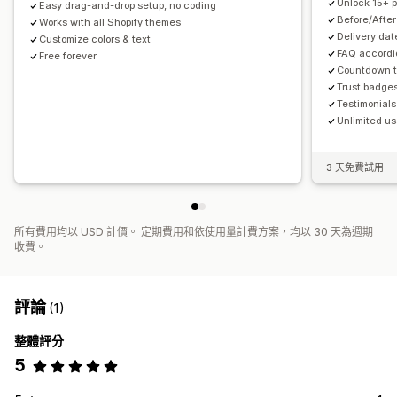
Unlock 15+ 
Easy drag-and-drop setup, no coding
Before/After
Works with all Shopify themes
Delivery dat
Customize colors & text
FAQ accordi
Free forever
Countdown t
Trust badge
Testimonials
Unlimited u
3 天免費試用
所有費用均以 USD 計價。 定期費用和依使用量計費方案，均以 30 天為週期
收費。
評論
(1)
整體評分
5