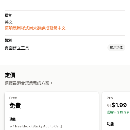
語言
英文
這項應用程式尚未翻譯成繁體中文
類別
頁面建立工具
顯示功能
頁面類型
登陸頁面
首頁
常見問題
佈景主題區段
定價
選擇最適合您業務的方案。
Free
Pro
$1.99
免費
/月
或每年 $19.9
功能
功能
1 free block (Sticky Add to Cart)