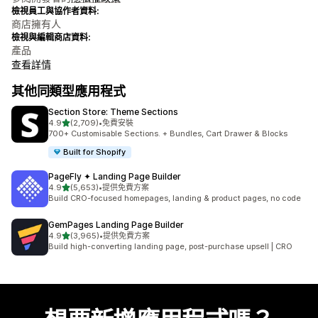
檢視員工與協作者資料:
商店擁有人
檢視與編輯商店資料:
產品
查看詳情
其他同類型應用程式
Section Store: Theme Sections
滿分 5 顆星
4.9
(2,709)
•
免費安裝
共有 2709 則評價
700+ Customisable Sections. + Bundles, Cart Drawer & Blocks
Built for Shopify
PageFly ✦ Landing Page Builder
滿分 5 顆星
4.9
(5,653)
•
提供免費方案
共有 5653 則評價
Build CRO-focused homepages, landing & product pages, no code
GemPages Landing Page Builder
滿分 5 顆星
4.9
(3,965)
•
提供免費方案
共有 3965 則評價
Build high-converting landing page, post-purchase upsell | CRO