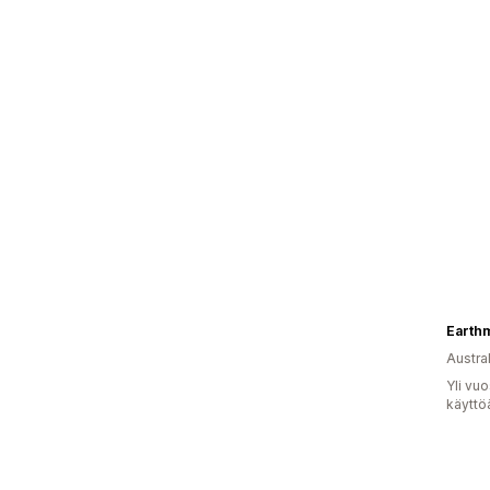
Austral
Yli vu
käyttö