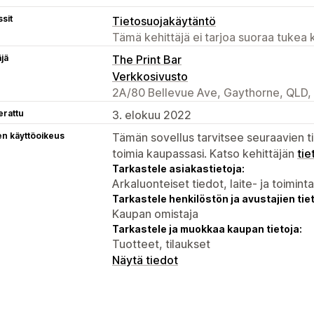
sit
Tietosuojakäytäntö
Tämä kehittäjä ei tarjoa suoraa tukea k
äjä
The Print Bar
Verkkosivusto
2A/80 Bellevue Ave, Gaythorne, QLD,
erattu
3. elokuu 2022
en käyttöoikeus
Tämän sovellus tarvitsee seuraavien ti
toimia kaupassasi. Katso kehittäjän
tie
Tarkastele asiakastietoja:
Arkaluonteiset tiedot, laite- ja toimint
Tarkastele henkilöstön ja avustajien tiet
Kaupan omistaja
Tarkastele ja muokkaa kaupan tietoja:
Tuotteet, tilaukset
Näytä tiedot