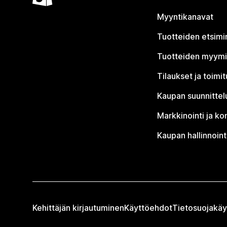
Myyntikanavat
Tuotteiden etsimi
Tuotteiden myym
Tilaukset ja toimi
Kaupan suunnittel
Markkinointi ja ko
Kaupan hallinnoint
Kehittäjän kirjautuminen
Käyttöehdot
Tietosuojakäy