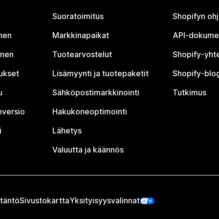
Suoratoimitus
Shopifyn oh
nen
Markkinapaikat
API-dokume
inen
Tuotearvostelut
Shopify-yht
tukset
Lisämyynti ja tuotepaketit
Shopify-blog
u
Sähköpostimarkkinointi
Tutkimus
nversio
Hakukoneoptimointi
i
Lähetys
Valuutta ja käännös
täntö
Sivustokartta
Yksityisyysvalinnat