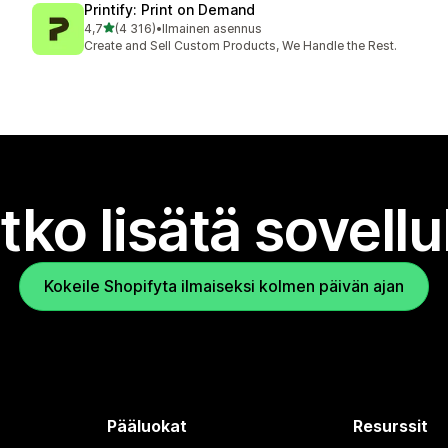
Printify: Print on Demand
/ 5 tähteä
4,7
(4 316)
•
Ilmainen asennus
4316 arvostelua yhteensä
Create and Sell Custom Products, We Handle the Rest.
tko lisätä sovell
Kokeile Shopifyta ilmaiseksi kolmen päivän ajan
Pääluokat
Resurssit