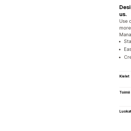
Desi
us.
Use o
more!
Manag
Sta
Eas
Cr
Kielet
Toimii
Luoka