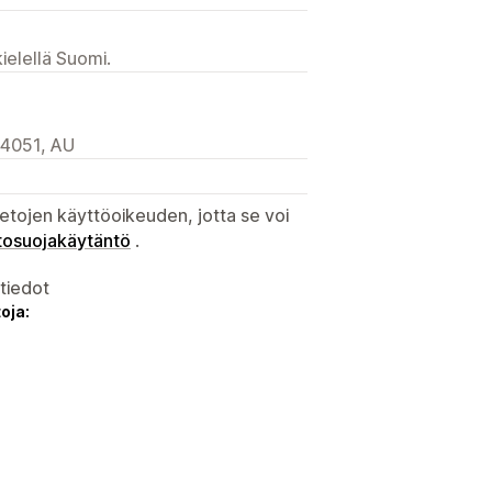
ielellä Suomi.
 4051, AU
etojen käyttöoikeuden, jotta se voi
tosuojakäytäntö
.
atiedot
oja: