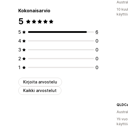
Austral
10 kuu
Kokonaisarvio
käyttö
5
5
6
4
0
3
0
2
0
1
0
Kirjoita arvostelu
Kaikki arvostelut
QLDCa
Austral
Yli vu
käyttö