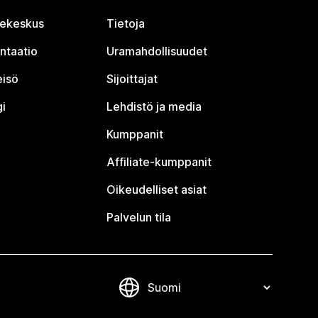
jekeskus
Tietoja
ntaatio
Uramahdollisuudet
eisö
Sijoittajat
i
Lehdistö ja media
Kumppanit
Affiliate-kumppanit
Oikeudelliset asiat
Palvelun tila