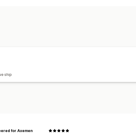
Suunnittelutyökalut
Mallien luomisty
Tuotteet
Laukut
Vaatteet
Kirjailu
Hatut
Juom
Ympäristöystävällinen
Toimitusvaihtoehdot
Ekokuljetus
Reaaliaikaiset päivitykse
we ship
eered for Axemen