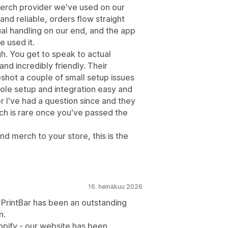
 merch provider we've used on our
 and reliable, orders flow straight
ual handling on our end, and the app
 used it.
h. You get to speak to actual
nd incredibly friendly. Their
shot a couple of small setup issues
ole setup and integration easy and
r I've had a question since and they
ich is rare once you've passed the
nd merch to your store, this is the
16. heinäkuu 2026
 PrintBar has been an outstanding
n.
opify - our website has been