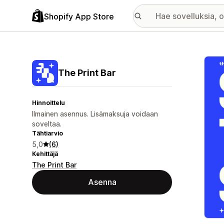
Shopify App Store
Esitt
The Print Bar
Hinnoittelu
Ilmainen asennus. Lisämaksuja voidaan
soveltaa.
Tähtiarvio
5,0
(6)
Kehittäjä
The Print Bar
Asenna