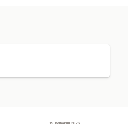
ökalu
Yksilöinti
a-astiat
Joululahjat
t
Tilausten seuranta
19. heinäkuu 2026