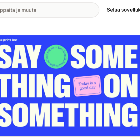
Selaa sovellu
elykuvagalleria