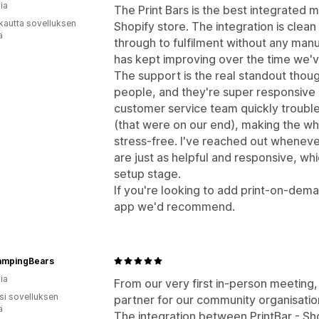
ia
The Print Bars is the best integrated
kautta sovelluksen
Shopify store. The integration is clean
ä
through to fulfilment without any man
has kept improving over the time we've
The support is the real standout thoug
people, and they're super responsive a
customer service team quickly trouble
(that were on our end), making the wh
stress-free. I've reached out wheneve
are just as helpful and responsive, wh
setup stage.
If you're looking to add print-on-dema
app we'd recommend.
mpingBears
ia
From our very first in‑person meeting,
osi sovelluksen
partner for our community organisatio
ä
The integration between PrintBar - Sh