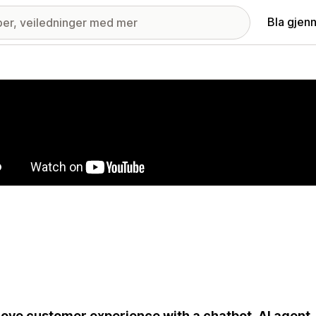
Bla gjen
ri med fremhevede bilder
ove customer experience with a chatbot, AI agent, 