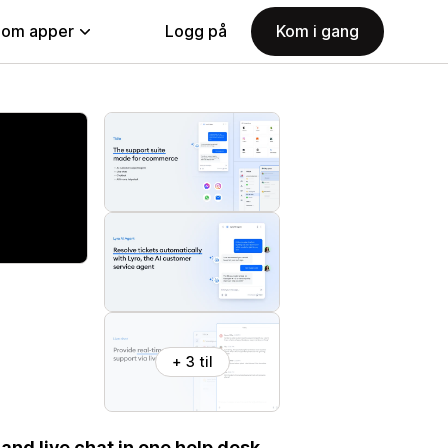
nom apper
Logg på
Kom i gang
+ 3 til
and live chat in one help desk