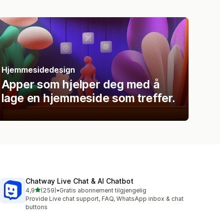
Hjemmesidedesign
Apper som hjelper deg med å
lage en hjemmeside som treffer.
Chatway Live Chat & AI Chatbot
av 5 stjerner
4,9
(259)
•
Gratis abonnement tilgjengelig
Totalt 259 omtaler
Provide Live chat support, FAQ, WhatsApp inbox & chat
buttons