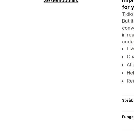
Se demobutikk
for 
Tidio
But i
conve
in re
codes
Liv
Cha
AI 
He
Re
Språk
Funge