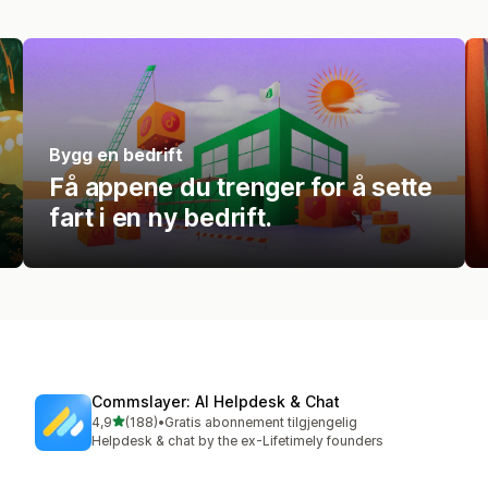
Bygg en bedrift
Få appene du trenger for å sette
fart i en ny bedrift.
Commslayer: AI Helpdesk & Chat
av 5 stjerner
4,9
(188)
•
Gratis abonnement tilgjengelig
Totalt 188 omtaler
Helpdesk & chat by the ex-Lifetimely founders