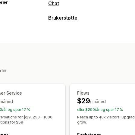
rier
Chat
Sanntidsmeldinger
Brukerstøtte
KI-chatroboter
Live chat
E-postchat
Kanaler
Filopplasting
Flere språk
Sanntidsov
E-postadresse
Live chat
Chatrobot
Atferdssporing
Agentanalyse
Krypte
Hjelpesenter
Kontaktskjema
Vanlige
Automatiserte svar
Arbeidsflytautomatisering
Gjeninnhenting av handlekurv
Rabatt
Svar automatisk
Svarmaler
Svar fra 
din.
Produktanbefalinger
Hurtigsvar
Se g
Sammendrag fra kunstig intelligens
B
Bestillingsoppdateringer
Cross-sell
Tilordne automatisk
Regelbaserte ut
Send transkripsjon
Oppdagelse av søppelpost
Sporing a
er Service
Flows
Tilpasning
$29
Spørreundersøkelser for tilbakemeldi
 måned
/ måned
Farge og skrifttype
Emojier og klist
Analyse
Rapporter
90/år og spar 17 %
eller $290/år og spar 17 %
Velkomstmeldinger
Chatknapper
Ta
ersations for $29, 250 - 1000
Reach up to 40k visitors. Upgrad
Agentavatar
tions for $59
grow.
oner
Funksjoner