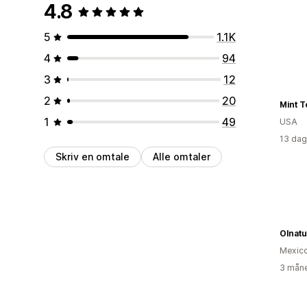
4.8
5
1.1K
4
94
3
12
2
20
Mint T
1
49
USA
13 dag
Skriv en omtale
Alle omtaler
Olnatu
Mexic
3 måne