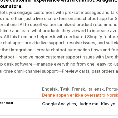
your store.
 lets you engage customers with pre-set messages and talk t
t’s more than just a live chat extension and chatbot app for 
rsational AI to upsell via personalized product recommenda
al time and learn what products they viewed to increase ave
. All this from one helpdesk with dedicated Shopify feature
e chat app—provide live support, resolve issues, and sell v
tbot integration—create chatbot automation flows and fee
chatbot—resolve most customer support issues with Lyro the
lp desk software—manage everything from one, easy-to-use
al-time omni-channel support—Preview carts, past orders
Engelsk, Tysk, Fransk, Italiensk, Portu
Denne appen er ikke oversatt til Nors
rer med
Google Analytics
Judge.me
Klaviyo