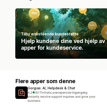
Tilby enestående kundestøtte
Hjelp kundene dine ved hjelp av
apper for kundeservice.
Flere apper som denne
Gorgias: AI, Helpdesk & Chat
av 5 stjerner
4,2
(617)
•
Gratis prøveperiode tilgjengelig
Totalt 617 omtaler
Instantly resolve support inquiries and grow your
business.