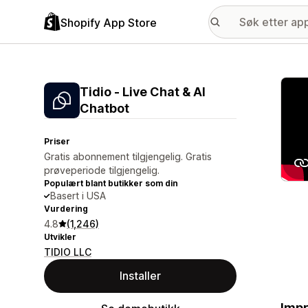
Shopify App Store
Galle
Tidio ‑ Live Chat & AI
Chatbot
Priser
Gratis abonnement tilgjengelig. Gratis
prøveperiode tilgjengelig.
Populært blant butikker som din
Basert i USA
Vurdering
4.8
(1,246)
Utvikler
TIDIO LLC
Installer
Impr