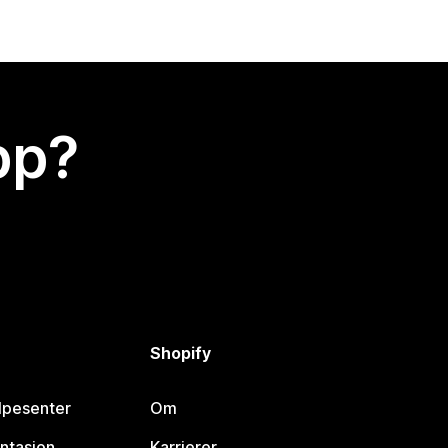
app?
Shopify
lpesenter
Om
ntasjon
Karrierer