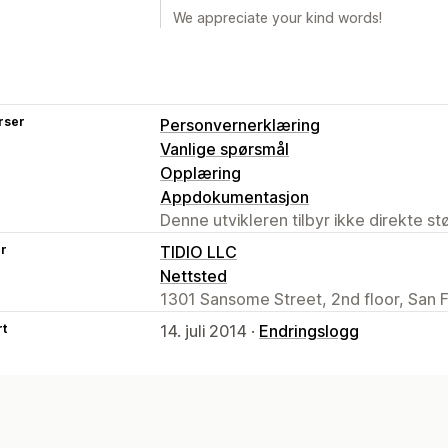
We appreciate your kind words!
rser
Personvernerklæring
Vanlige spørsmål
Opplæring
Appdokumentasjon
Denne utvikleren tilbyr ikke direkte s
er
TIDIO LLC
Nettsted
1301 Sansome Street, 2nd floor, San 
rt
14. juli 2014 ·
Endringslogg