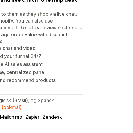
o them as they shop via live chat.
Shopify. You can also use
tions. Tidio lets you view customers
rage order value with discount
s.
ia chat and video
d your funnel 24/7
 AI sales assistant
, centralized panel
 and recommend products
gisisk (Brasil), og Spansk
k (bokmål)
Mailchimp
Zapier
Zendesk