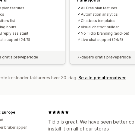
e plan features
All Free plan features
ics
Automation analytics
itors list
Chatbots templates
ing hours
Visual chatbot builder
I reply assistant
No Tidio branding (add-on)
hat support (24/5)
Live chat support (24/5)
 gratis prøveperiode
7-dagers gratis prøveperiode
erte kostnader faktureres hver 30. dag.
Se alle prisalternativer
x Europe
nd
Tidio is great! We have seen better con
er bruker appen
install it on all of our stores