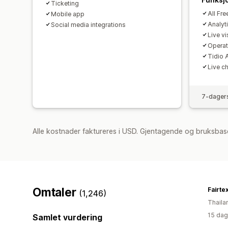
Ticketing
All Fre
Mobile app
Analyt
Social media integrations
Live vis
Operat
Tidio A
Live c
7-dagers
Alle kostnader faktureres i USD. Gjentagende og bruksbas
Omtaler
Fairte
(1,246)
Thaila
15 dag
Samlet vurdering