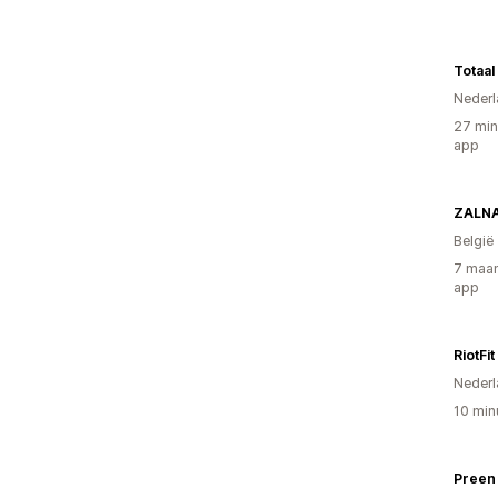
Totaal
Nederl
27 min
app
ZALN
België
7 maan
app
RiotFit
Nederl
10 min
Preen