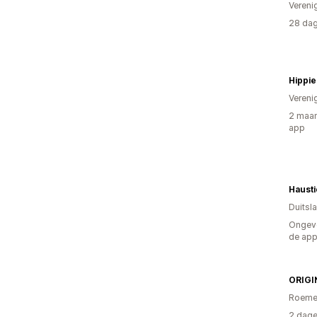
Vereni
28 dag
Hippie
Vereni
2 maan
app
Haust
Duitsl
Ongeve
de ap
Roeme
2 dage