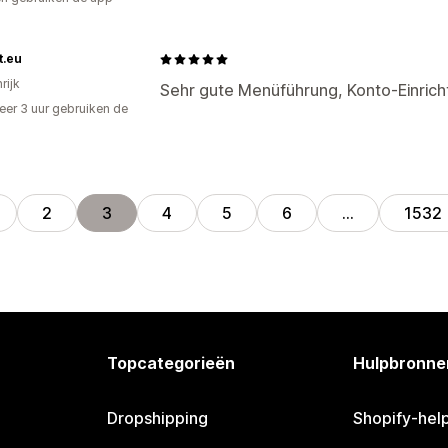
t.eu
rijk
Sehr gute Menüführung, Konto-Einric
er 3 uur gebruiken de
2
3
4
5
6
…
1532
Topcategorieën
Hulpbronne
Dropshipping
Shopify-hel