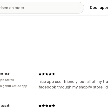
Door apps
w Hair
gde Staten
nice app user friendly, but all of my t
n gebruiken de app
facebook through my shopify store i d
raspain