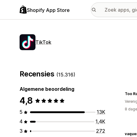
Shopify App Store
TikTok
Recensies
(15.316)
Algemene beoordeling
Too Ra
4,8
Vereni
8 dage
5
13K
4
1,4K
3
272
vaque