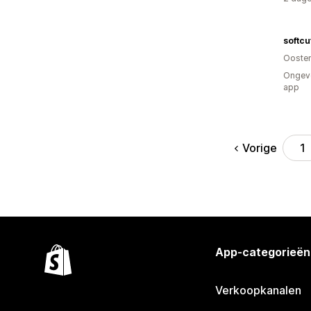
softcu
Oosten
Ongeve
app
Vorige
1
App-categorieën
Verkoopkanalen