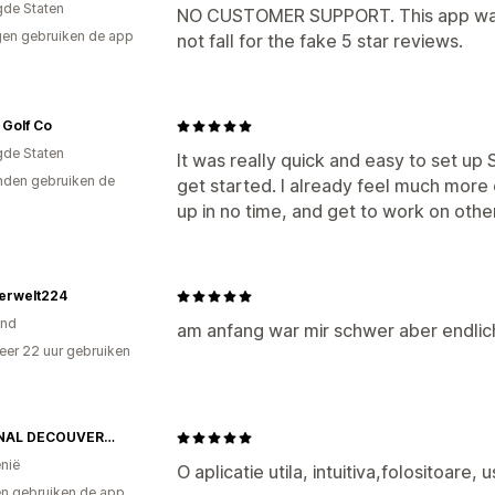
gde Staten
NO CUSTOMER SUPPORT. This app was l
en gebruiken de app
not fall for the fake 5 star reviews.
 Golf Co
gde Staten
It was really quick and easy to set up 
den gebruiken de
get started. I already feel much more 
up in no time, and get to work on other
ierwelt224
and
am anfang war mir schwer aber endlic
er 22 uur gebruiken
p
ORIGINAL DECOUVERTE SRL
nië
O aplicatie utila, intuitiva,folositoare,
n gebruiken de app