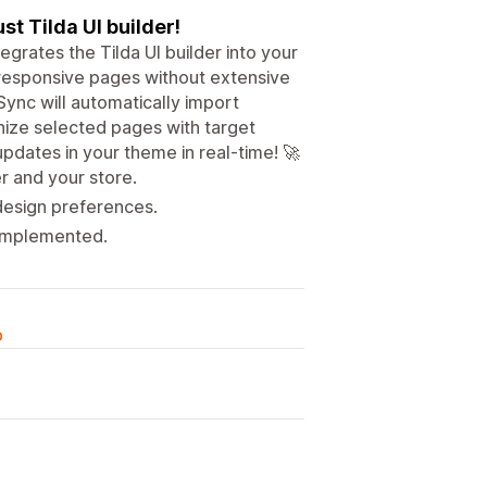
t Tilda UI builder!
egrates the Tilda UI builder into your
nd responsive pages without extensive
ync will automatically import
ize selected pages with target
updates in your theme in real-time! 🚀
r and your store.
design preferences.
 implemented.
o