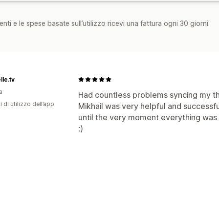
nti e le spese basate sull’utilizzo ricevi una fattura ogni 30 giorni.
lle.tv
a
Had countless problems syncing my th
i di utilizzo dell’app
Mikhail was very helpful and successf
until the very moment everything was p
:)