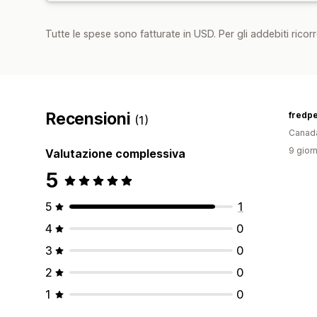
Tutte le spese sono fatturate in USD. Per gli addebiti ricorre
Recensioni
fredpe
(1)
Canad
9 giorn
Valutazione complessiva
5
5
1
4
0
3
0
2
0
1
0