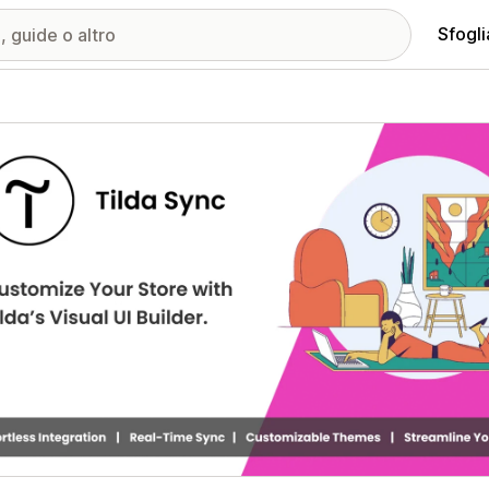
Sfogli
ria immagini in evidenza