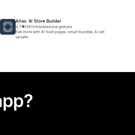
Atlas: AI Store Builder
stelle su 5
4,7
(391)
•
Installazione gratuita
391 recensioni totali
Sell more with AI-built pages, smart bundles, & cart
upsells.
app?