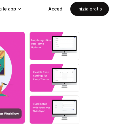
a le app
Accedi
Inizia gratis