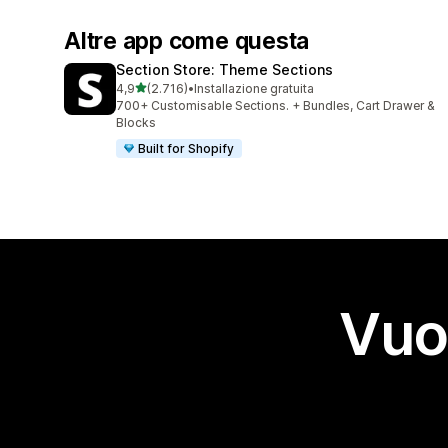
Altre app come questa
Section Store: Theme Sections
stelle su 5
4,9
(2.716)
•
Installazione gratuita
2716 recensioni totali
700+ Customisable Sections. + Bundles, Cart Drawer &
Blocks
Built for Shopify
Vuo