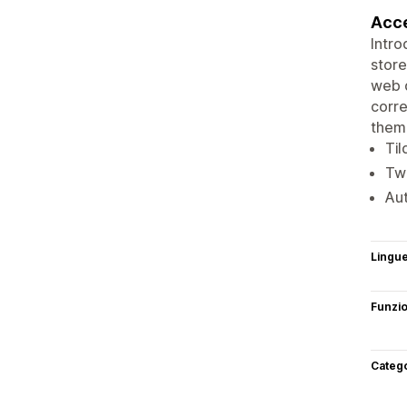
Acce
Intro
store
web d
corre
theme
Til
Twe
Aut
Lingu
Funzi
Categ