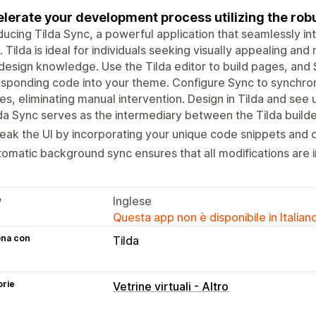
lerate your development process utilizing the robus
ducing Tilda Sync, a powerful application that seamlessly int
. Tilda is ideal for individuals seeking visually appealing a
esign knowledge. Use the Tilda editor to build pages, and S
sponding code into your theme. Configure Sync to synchron
s, eliminating manual intervention. Design in Tilda and see 
da Sync serves as the intermediary between the Tilda builde
ak the UI by incorporating your unique code snippets and 
omatic background sync ensures that all modifications are
e
Inglese
Questa app non è disponibile in Italian
ona con
Tilda
orie
Vetrine virtuali - Altro