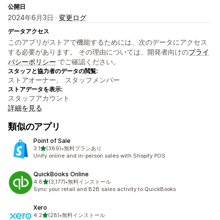
公開日
2024年6月3日 ·
変更ログ
データアクセス
このアプリがストアで機能するためには、次のデータにアクセス
する必要があります。 その理由については、開発者向けの
プライ
バシーポリシー
でご確認ください。
スタッフと協力者のデータの閲覧:
ストアオーナー、 スタッフメンバー
ストアデータを表示:
スタッフアカウント
詳細を見る
類似のアプリ
Point of Sale
5つ星中
3.1
(389)
•
無料プランあり
合計レビュー数：389件
Unify online and in-person sales with Shopify POS.
QuickBooks Online
5つ星中
4.8
(3,177)
•
無料インストール
合計レビュー数：3177件
Sync your retail and B2B sales activity to QuickBooks
Xero
5つ星中
4.2
(28)
•
無料インストール
合計レビュー数：28件