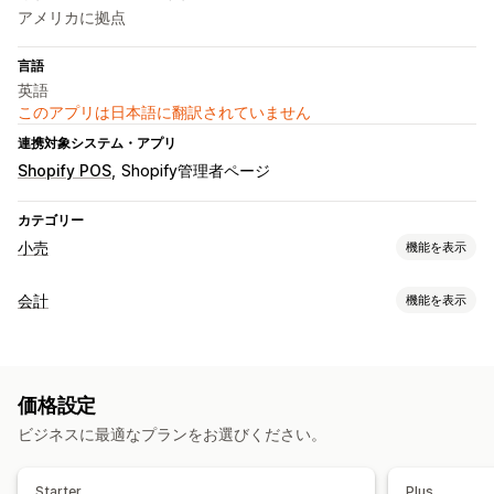
アメリカに拠点
言語
英語
このアプリは日本語に翻訳されていません
連携対象システム・アプリ
Shopify POS
Shopify管理者ページ
カテゴリー
小売
機能を表示
POS
会計
機能を表示
複数通貨
財務レポート
在庫管理
経費追跡
カスタムレポート
リアルタイム同期
複数ロケーション
価格設定
財務運営
ビジネスに最適なプランをお選びください。
スタッフ管理
複数ストア
複数通貨
オンボーディング
時間の追跡管理
出退勤の記録
人事ツール
Starter
Plus