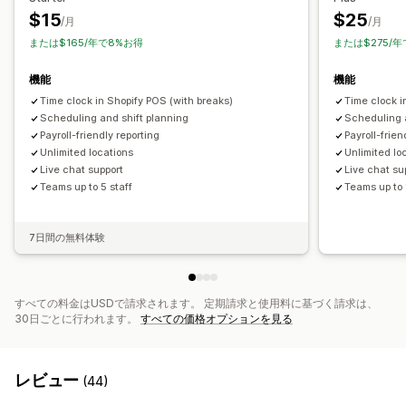
人件費
給与支払
スケジュール
休暇申請
$15
$25
/月
/月
または$165/年で8%お得
または$275/
機能
機能
Time clock in Shopify POS (with breaks)
Time clock i
Scheduling and shift planning
Scheduling 
Payroll-friendly reporting
Payroll-frien
Unlimited locations
Unlimited lo
Live chat support
Live chat su
Teams up to 5 staff
Teams up to 
7日間の無料体験
すべての料金はUSDで請求されます。 定期請求と使用料に基づく請求は、
30日ごとに行われます。
すべての価格オプションを見る
レビュー
(44)