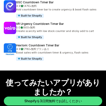
GSC Countdown Timer Bar
5つ星中
4.9
(475)
•
無料
合計レビュー数：475件
Add countdown timer bar to create urgency & boost flash sales
Built for Shopify
VR Urgency Countdown Timer Bar
5つ星中
5.0
(80)
•
無料
合計レビュー数：80件
Create scarcity with low stock counter and sticky add to cart
Built for Shopify
Hextom: Countdown Timer Bar
5つ星中
4.9
(718)
•
無料プランあり
合計レビュー数：718件
Boost sales with countdown timer & urgency, flash sales
Built for Shopify
使ってみたいアプリがあり
ましたか？
Shopifyを3日間無料でお試しください