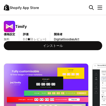
Shopify App Store
Timify
価格設定
評価
開発者
無料
0.0
(0 レビュー)
DigitalGoodiesArt
インストール