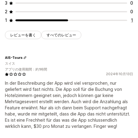
予約ページ
カレンダーウィジェット
カスタムCSS
3
0
2
0
1
1
レビューを書く
すべてのレビュー
AIS-Tours
スイス
アプリの使用期間：約1時間
2024年10月13日
In der Beschreibung der App wird viel versprochen, nur
geliefert wird fast nichts. Die App soll für die Buchung von
Hotelzimmern geeignet sein, jedoch können gar keine
Mehrtagesevent erstellt werden. Auch wird die Anzahlung als
Feature erwähnt. Nur als ich dann beim Support nachgefragt
habe, wurde mir mitgeteilt, dass die App das nicht unterstützt.
Es ist eine Frechheit für das was die App schlussendlich
wirklich kann, $30 pro Monat zu verlangen. Finger weg!