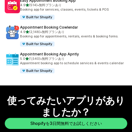
Easy Appointment Booking App
5つ星中
4.9
(514)
•
無料プランあり
合計レビュー数：514件
Booking app for services, classes, events, tickets & POS
Built for Shopify
Appointment Booking Cowlendar
5つ星中
4.9
(2,148)
•
無料プランあり
合計レビュー数：2148件
Booking app for appointments, rentals, events & booking forms.
Built for Shopify
Appointment Booking App Apntly
5つ星中
5.0
(1,540)
•
無料プランあり
合計レビュー数：1540件
Appointment booking app to schedule services & events calendar
Built for Shopify
使ってみたいアプリがあり
ましたか？
Shopifyを3日間無料でお試しください