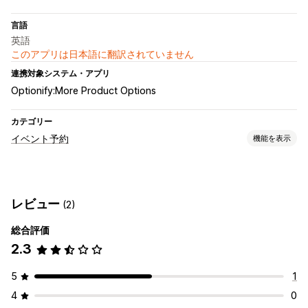
言語
英語
このアプリは日本語に翻訳されていません
連携対象システム・アプリ
Optionify:More Product Options
カテゴリー
イベント予約
機能を表示
イベントタイプ
予約
レンタル
クラス
サービス
予約
対面
オンライン
レビュー
(2)
カスタムイベント
総合評価
予約管理
2.3
カレンダー
スケジュール
時間枠
除外日の設定
複数予約
予約のキャンセル
受付可能枠数
イベントのチェックイン
決済
5
1
カスタマイズ
4
0