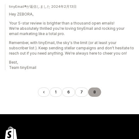
tinyEmail®が返信しました 2024年2月13日
Hey ZEBORA,
Your 5-star review is brighter than a thousand open emails!
We're absolutely thrilled you're loving tinyEmail and rocking your
email marketing like a total pro.
Remember, with tinyEmail, the sky's the limit (or at least your
subscriber list ). Keep sending stellar campaigns and don't hesitate to
reach out if you need anything. We're always here to cheer you on!
Best,
Team tinyEmail
1
6
7
8