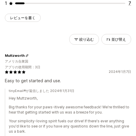
1
7
レビューを書く
絞り込む
並び替え
Muttzworth
アメリカ合衆国
アプリの使用期間：3日
2024年1月7日
Easy to get started and use.
tinyEmail®が返信しました 2024年1月31日
Hey Muttzworth,
Big thanks for your paws-itively awesome feedback! We're thrilled to
hear that getting started with us was a breeze for you.
Your simplicity-loving spirit fuels our drive! If there's ever anything
you'd like to see or if you have any questions down the line, just give
us a bark.