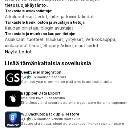
tietosuojakäytäntö
.
Tarkastele asiakastietoja:
Arkaluonteiset tiedot, laite- ja toimintatiedot
Tarkastele henkilöstön ja avustajien tietoja:
Kaupan omistaja, blogin avustajat
Tarkastele ja muokkaa kaupan tietoja:
Asiakkaat, tuotteet, tilaukset, yritykset, Verkkokauppa,
mukautetut tiedot, Shopify Admin, muut tiedot
Näytä tiedot
Lisää tämänkaltaisia sovelluksia
GeekSeller Integration
/ 5 tähteä
2,4
(3)
•
Ilmainen asennus
3 arvostelua yhteensä
Connect your e-commerce platforms to automate tasks
Bagpiper Data Export
Ilmainen kokeilu saatavilla
Effortlessly and securely automate your store data management
WD Backups: Back up & Restore
/ 5 tähteä
3,0
(2)
•
Ilmainen kokeilu saatavilla
2 arvostelua yhteensä
Secure store data: cloud auto backups, 1-click rewind, restore