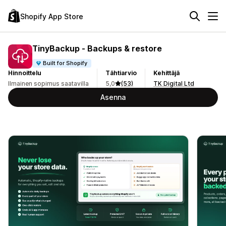
Shopify App Store
TinyBackup ‑ Backups & restore
Built for Shopify
Hinnoittelu
Tähtiarvio
Kehittäjä
Ilmainen sopimus saatavilla
5,0
(53)
TK Digital Ltd
Asenna