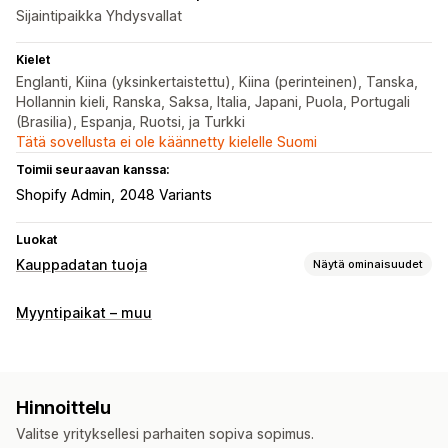
Sijaintipaikka Yhdysvallat
Kielet
Englanti, Kiina (yksinkertaistettu), Kiina (perinteinen), Tanska,
Hollannin kieli, Ranska, Saksa, Italia, Japani, Puola, Portugali
(Brasilia), Espanja, Ruotsi, ja Turkki
Tätä sovellusta ei ole käännetty kielelle Suomi
Toimii seuraavan kanssa:
Shopify Admin
2048 Variants
Luokat
Kauppadatan tuoja
Näytä ominaisuudet
Tietojen synkronointi
Myyntipaikat – muu
Tuotteiden synkronointi
Ajastettu synkronointi
Tietojen siirto
Ajastettu tuonti
Salaus
Suurten tiedostojen tuki
Hinnoittelu
Joukkopäivitykset
Kokoelmat
Asiakkaat
Metakentät
Valitse yrityksellesi parhaiten sopiva sopimus.