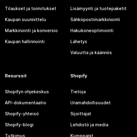
Tilaukset ja toimitukset
Lisämyynti ja tuotepaketit
Kaupan suunnittelu
Sähköpostimarkkinointi
Markkinointi ja konversio
Hakukoneoptimointi
Kaupan hallinnointi
Lähetys
Valuutta ja käännös
Resurssit
Shopify
Shopifyn ohjekeskus
Tietoja
API-dokumentaatio
Uramahdollisuudet
Shopify-yhteisö
Sijoittajat
Shopify-blogi
Lehdistö ja media
Tutkimus
Kumppanit