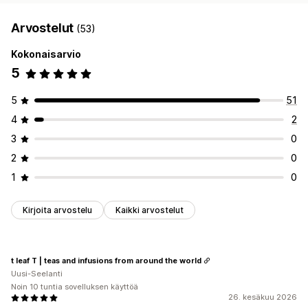
Arvostelut
(53)
Kokonaisarvio
5
5
51
4
2
3
0
2
0
1
0
Kirjoita arvostelu
Kaikki arvostelut
t leaf T | teas and infusions from around the world
Uusi-Seelanti
Noin 10 tuntia sovelluksen käyttöä
26. kesäkuu 2026