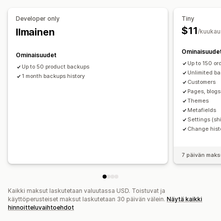
Tilaukset
Tuotteet
Developer only
Tiny
$11
Ilmainen
/kuukau
Ominaisuude
Ominaisuudet
Up to 150 o
Up to 50 product backups
Unlimited ba
1 month backups history
Customers
Pages, blogs
Themes
Metafields
Settings (shi
Change hist
7 päivän maks
Kaikki maksut laskutetaan valuutassa USD. Toistuvat ja
käyttöperusteiset maksut laskutetaan 30 päivän välein.
Näytä kaikki
hinnoitteluvaihtoehdot