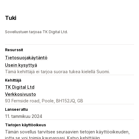
Tuki
Sovellustuen tarjoaa TK Digital Ltd.
Resurssit
Tietosuojakäytäntö
Usein kysyttyä
Tämä kehittäjä ei tarjoa suoraa tukea kielellä Suomi.
Kehittäjä
TK Digital Ltd
Verkkosivusto
93 Fernside road, Poole, BH152JQ, GB
Lanseerattu
11. tammikuu 2024
Tietojen käyttöoikeus
Tämän sovellus tarvitsee seuraavien tietojen käyttöoikeuden,
jotta se voi toimia kaupassasi. Katso kehittäjän