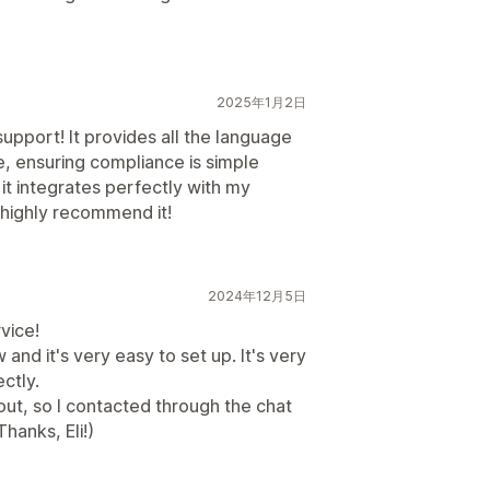
2025年1月2日
support! It provides all the language
re, ensuring compliance is simple
 it integrates perfectly with my
I highly recommend it!
2024年12月5日
vice!
 and it's very easy to set up. It's very
ctly.
out, so I contacted through the chat
hanks, Eli!)