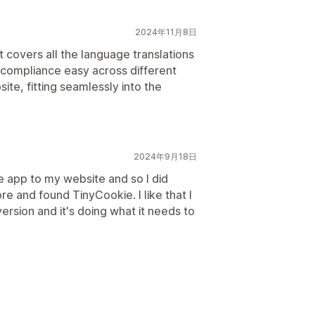
2024年11月8日
t covers all the language translations
g compliance easy across different
ite, fitting seamlessly into the
2024年9月18日
 app to my website and so I did
e and found TinyCookie. I like that I
ersion and it's doing what it needs to