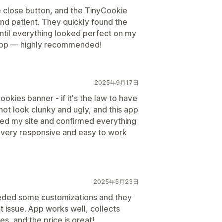
e close button, and the TinyCookie
nd patient. They quickly found the
ntil everything looked perfect on my
 app — highly recommended!
2025年9月17日
ookies banner - if it's the law to have
 not look clunky and ugly, and this app
ecked my site and confirmed everything
 very responsive and easy to work
2025年5月23日
needed some customizations and they
t issue. App works well, collects
s, and the price is great!