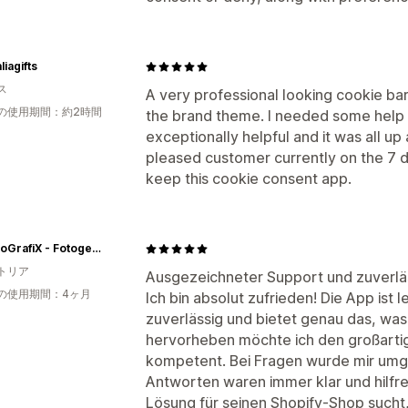
liagifts
ス
A very professional looking cookie bar
の使用期間：約2時間
the brand theme. I needed some help in
exceptionally helpful and it was all up
pleased customer currently on the 7 day
keep this cookie consent app.
My FotoGrafiX - Fotogeschenke mit Herz
トリア
Ausgezeichneter Support und zuverlä
の使用期間：4ヶ月
Ich bin absolut zufrieden! Die App ist l
zuverlässig und bietet genau das, was
hervorheben möchte ich den großartig
kompetent. Bei Fragen wurde mir umg
Antworten waren immer klar und hilfre
Lösung für seinen Shopify-Shop sucht, 