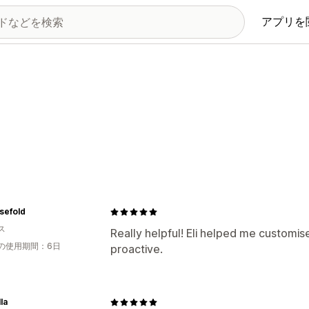
アプリを
sefold
ス
Really helpful! Eli helped me customi
の使用期間：6日
proactive.
lla