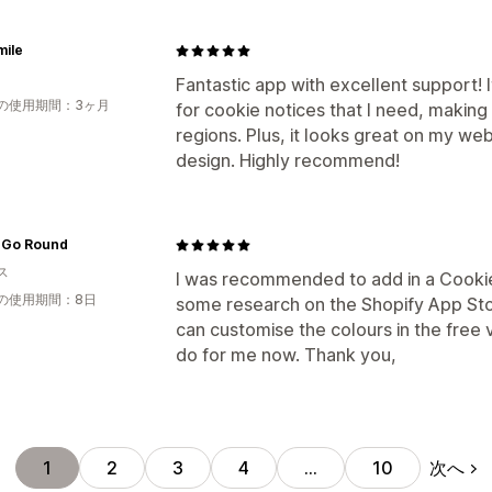
mile
Fantastic app with excellent support! I
の使用期間：3ヶ月
for cookie notices that I need, makin
regions. Plus, it looks great on my webs
design. Highly recommend!
 Go Round
ス
I was recommended to add in a Cookie
の使用期間：8日
some research on the Shopify App Stor
can customise the colours in the free v
do for me now. Thank you,
次へ
1
2
3
4
…
10