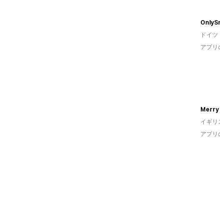
OnlyS
ドイツ
アプリ
Merry
イギリ
アプリ