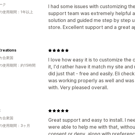
ーク
I had some issues with customizing th
の使用期間：1年以上
support team was extremely helpful a
solution and guided me step by step u
store. Excellent support and a great
Creations
カ合衆国
I love how easy it is to customize the c
の使用期間：約15時間
it, I'd rather have it match my site and
did just that - free and easily. Eli ch
was working properly as well and was
with. Very pleased overall.
t
カ合衆国
Great support and easy to install. I 
の使用期間：3ヶ月
were able to help me with that, withou
consent or deny, along with preference