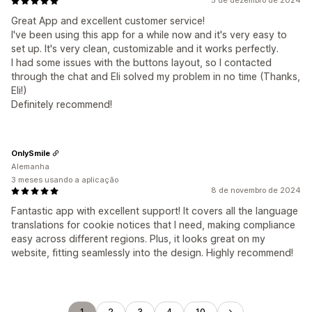
5 de dezembro de 2024
Great App and excellent customer service!
I've been using this app for a while now and it's very easy to
set up. It's very clean, customizable and it works perfectly.
I had some issues with the buttons layout, so I contacted
through the chat and Eli solved my problem in no time (Thanks,
Eli!)
Definitely recommend!
OnlySmile
Alemanha
3 meses usando a aplicação
8 de novembro de 2024
Fantastic app with excellent support! It covers all the language
translations for cookie notices that I need, making compliance
easy across different regions. Plus, it looks great on my
website, fitting seamlessly into the design. Highly recommend!
1
2
3
4
10