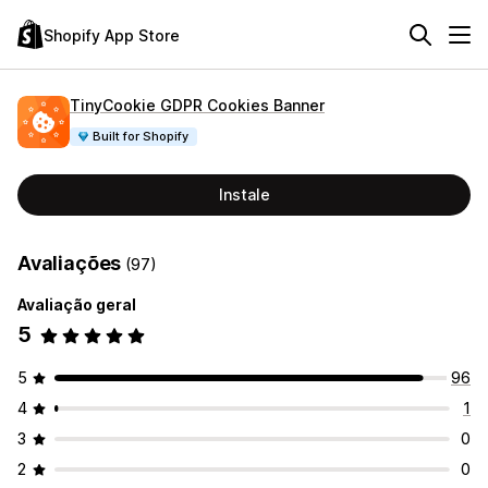
Shopify App Store
TinyCookie GDPR Cookies Banner
Built for Shopify
Instale
Avaliações
(97)
Avaliação geral
5
5
96
4
1
3
0
2
0