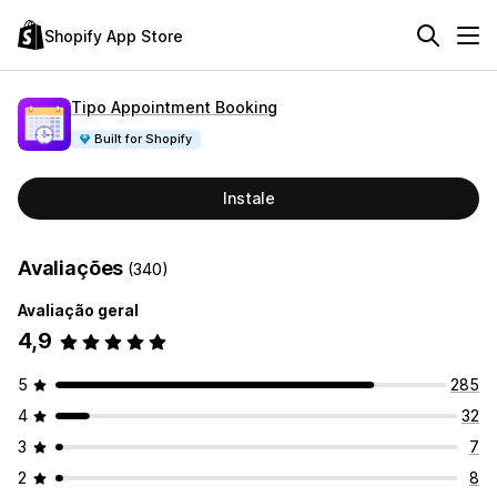
Shopify App Store
Tipo Appointment Booking
Built for Shopify
Instale
Avaliações
(340)
Avaliação geral
4,9
5
285
4
32
3
7
2
8