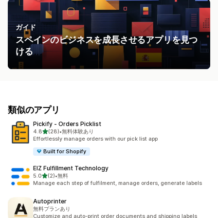
ガイド
スペインのビジネスを成長させるアプリを見つ
ける
類似のアプリ
Pickify ‑ Orders Picklist
5つ星中
4.8
(28)
•
無料体験あり
合計レビュー数：28件
Effortlessly manage orders with our pick list app
Built for Shopify
EIZ Fulfillment Technology
5つ星中
5.0
(2)
•
無料
合計レビュー数：2件
Manage each step of fulfilment, manage orders, generate labels
Autoprinter
無料プランあり
Customize and auto-print order documents and shipping labels