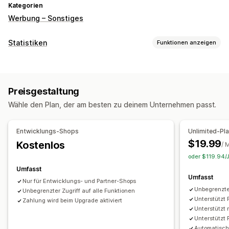
Kategorien
Werbung – Sonstiges
Statistiken
Funktionen anzeigen
Kundenverhalten
Tracking in Echtzeit
Aktivitäts-Tracking
Event-Tracking
Preisgestaltung
Segmentierung
Seitenaufrufe
Lifetime Value (LTV)
Wähle den Plan, der am besten zu deinem Unternehmen passt.
Kohortenanalyse
Marketing und Vertrieb
Entwicklungs-Shops
Unlimited-Pl
KI-Einblicke
Marketingattribution
Checkout-Analysen
$19.99
Kostenlos
/ 
ROAS
Gewinneinblicke
Kaufverfolgung
Funnel-Analyse
oder $119.94/J
Pixel-Tracking
Umfasst
Umfasst
Nur für Entwicklungs- und Partner-Shops
Bildmaterial und Berichte
Unbegrenzte
Unbegrenzter Zugriff auf alle Funktionen
Heatmaps
Analyse-Dashboard
Benchmarking
Unterstützt 
Zahlung wird beim Upgrade aktiviert
Unterstützt 
Historische Analyse
Benachrichtigungen
Unterstützt 
Automatisch