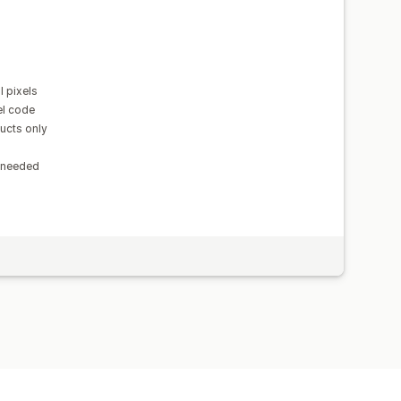
 pixels
el code
ducts only
n needed