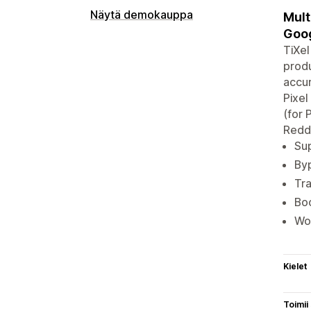
Näytä demokauppa
Mult
Goog
TiXel
produ
accur
Pixel
(for 
Redd
Sup
Byp
Tr
Boo
Wor
Kielet
Toimii