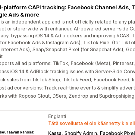
i-platform CAPI tracking: Facebook Channel Ads, Tik
le Ads & more
 is an independent app and is not officially related to any pla
ct or store-wide with enhanced AI-powered server-side Co
acy, bypassing iOS 14 & Ad blockers and improving ROAS. 
 for Facebook Ads & Instagram Ads), TikTok Pixel (for TikTok
Pinterest Ads), Snap/Snapchat Pixel (for Snapchat Ads), Goog
it
ports all ad platforms: TikTok, Facebook (Meta), Pinteres
ass iOS 14 & AdBlock tracking issues with Server-Side Conv
ack sales from TikTok Shop, TikTok Feed, Facebook Feed, 
st ad conversions: Track real-time events & simplify advert
ks with Roposo Clout, DSers, Zendrop and Supdropshiping 
Englanti
Tätä sovellusta ei ole käännetty kiele
 seuraavan kanssa:
Kassa
Shopify Admin
Facebook Pixel