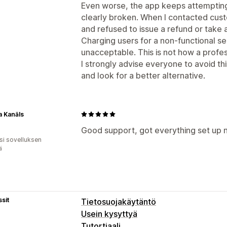
Even worse, the app keeps attempting 
clearly broken. When I contacted cus
and refused to issue a refund or take a
Charging users for a non-functional se
unacceptable. This is not how a profe
I strongly advise everyone to avoid t
and look for a better alternative.
a Kanāls
Good support, got everything set up n
osi sovelluksen
ä
sit
Tietosuojakäytäntö
Usein kysyttyä
Tutortiaali