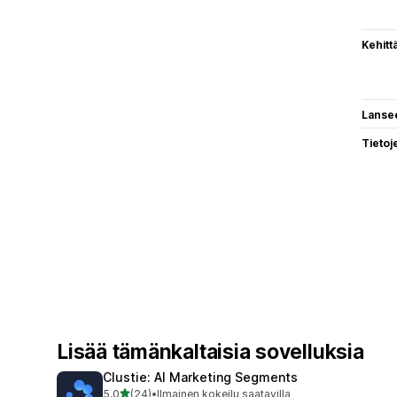
Kehitt
Lanse
Tietoj
Lisää tämänkaltaisia sovelluksia
Clustie: AI Marketing Segments
/ 5 tähteä
5,0
(24)
•
Ilmainen kokeilu saatavilla