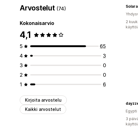
Arvostelut
Solara
(74)
Yhdysv
2 kuuk
Kokonaisarvio
käyttö
4,1
5
65
4
3
3
0
2
0
1
6
Kirjoita arvostelu
dayzz
Kaikki arvostelut
Egypti
3 päiv
käyttö