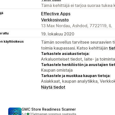
Tämä kehittäjä ei tarjoa suoraa tukea k
äjä
Effective Apps
Verkkosivusto
13 Max Nordau, Ashdod, 7722119, IL
erattu
19. lokakuu 2020
en käyttöoikeus
Tämän sovellus tarvitsee seuraavien ti
toimia kaupassasi. Katso kehittäjän
tie
Tarkastele asiakastietoja:
Arkaluonteiset tiedot, laite- ja toimint
Tarkastele henkilöstön ja avustajien tiet
Kaupan omistaja
Tarkastele ja muokkaa kaupan tietoja:
Asiakkaat, kaupan analytiikka, Verkk
Näytä tiedot
GMC Store Readiness Scanner
/ 5 tähteä
5,0
(2)
•
Ilmainen sopimus saatavilla