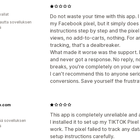
allat
Do not waste your time with this app. I
autta sovelluksen
my Facebook pixel, but it simply does 
ä
instructions step by step and the pix
views, no add-to-carts, nothing. For 
tracking, that's a dealbreaker.
What made it worse was the support. I
and never got a response. No reply, no
breaks, you're completely on your ow
I can't recommend this to anyone seri
conversions. Save yourself the frustr
e.com
This app is completely unreliable and
ää sovelluksen
I installed it to set up my TIKTOK Pixel
ä
work. The pixel failed to track any dat
setup instructions carefully.