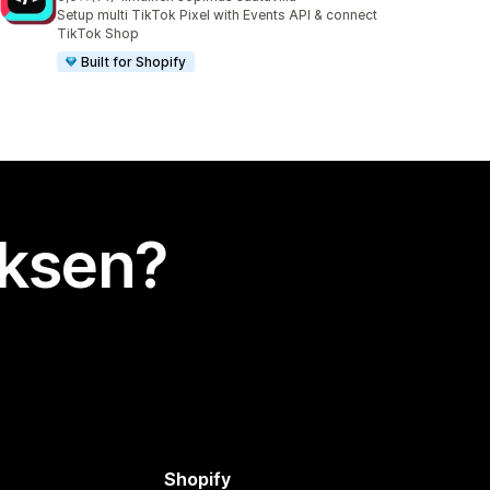
14 arvostelua yhteensä
Setup multi TikTok Pixel with Events API & connect
TikTok Shop
Built for Shopify
uksen?
Shopify