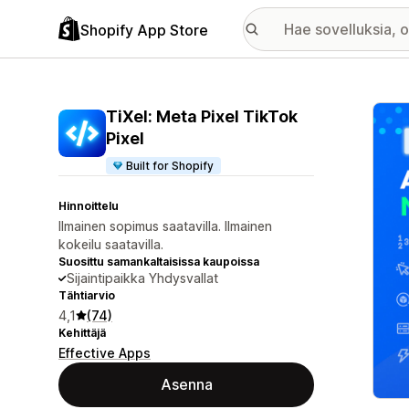
Shopify App Store
Esitt
TiXel: Meta Pixel TikTok
Pixel
Built for Shopify
Hinnoittelu
Ilmainen sopimus saatavilla. Ilmainen
kokeilu saatavilla.
Suosittu samankaltaisissa kaupoissa
Sijaintipaikka Yhdysvallat
Tähtiarvio
4,1
(74)
Kehittäjä
Effective Apps
Asenna