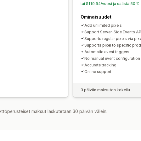
tai $119.94/vuosi ja säästä 50 %
Historiallinen analyysi
Ilmoitukset
Ominaisuudet
Add unlimited pixels
Support Server-Side Events API
Supports regular pixels via pix
Supports pixel to specific pro
Automatic event triggers
No manual event configuratio
Accurate tracking
Online support
3 päivän maksuton kokeilu
yttöperusteiset maksut laskutetaan 30 päivän välein.