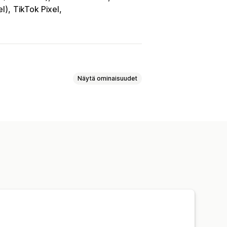
el)
TikTok Pixel
Näytä ominaisuudet
uranta
Tapahtumien seuranta
inkaariarvo (LTV)
Kohorttianalyysi
tio
Kassan analytiikka
oa koskevat tiedot
Pikseliseuranta
Vertailuanalyysi