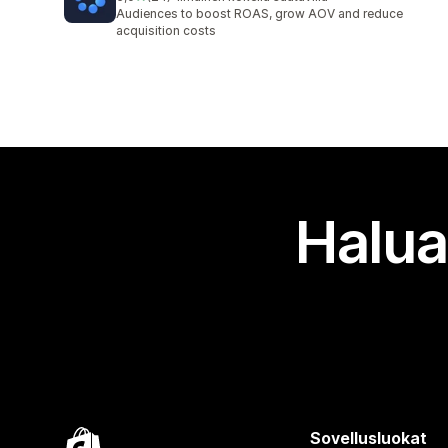
24 arvostelua yhteensä
Audiences to boost ROAS, grow AOV and reduce
acquisition costs
Halua
Sovellusluokat