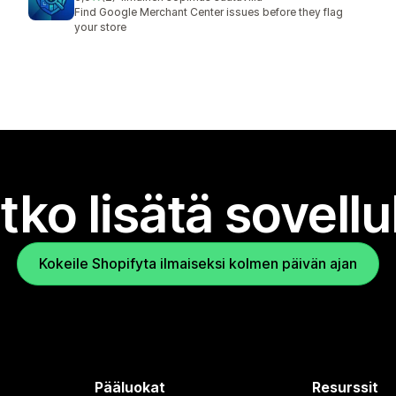
2 arvostelua yhteensä
Find Google Merchant Center issues before they flag
your store
tko lisätä sovell
Kokeile Shopifyta ilmaiseksi kolmen päivän ajan
Pääluokat
Resurssit