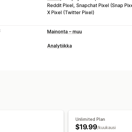
Reddit Pixel
Snapchat Pixel (Snap Pix
X Pixel (Twitter Pixel)
t
Mainonta – muu
Analytiikka
Asiakkaiden käyttäytyminen
Reaaliaikainen seuranta
Toiminnan se
Segmentointi
Sivun katselukerrat
El
Markkinointi ja myynti
Tekoälytiedot
Markkinoinnin attribuu
Mainontakulujen tuotto (ROAS)
Voitt
Ostosten seuranta
Suppilon analyysi
Unlimited Plan
Kuvalliset materiaalit ja raportit
$19.99
/kuukausi
Lämpökartat
Analytiikan dashboard