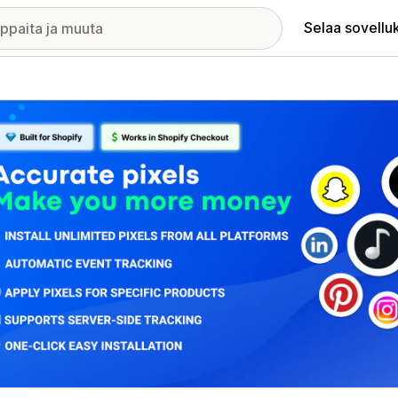
Selaa sovellu
elykuvagalleria