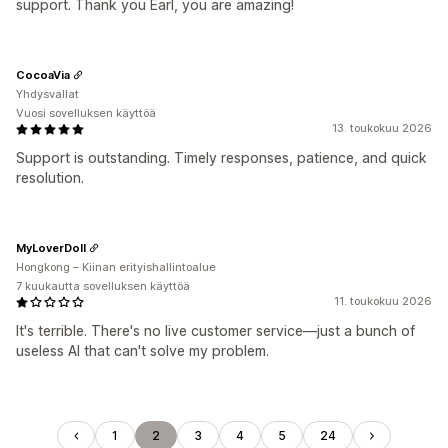
support. Thank you Earl, you are amazing!
CocoaVia
Yhdysvallat
Vuosi sovelluksen käyttöä
13. toukokuu 2026
Support is outstanding. Timely responses, patience, and quick
resolution.
MyLoverDoll
Hongkong – Kiinan erityishallintoalue
7 kuukautta sovelluksen käyttöä
11. toukokuu 2026
It's terrible. There's no live customer service—just a bunch of
useless AI that can't solve my problem.
1
2
3
4
5
24