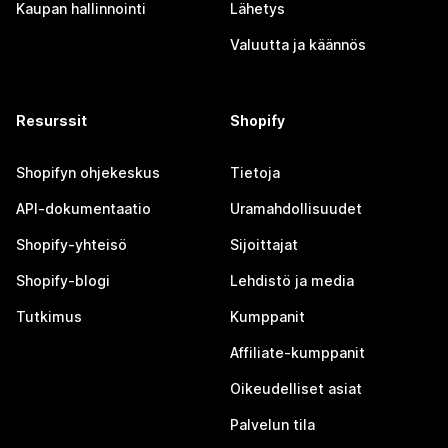
Kaupan hallinnointi
Lähetys
Valuutta ja käännös
Resurssit
Shopify
Shopifyn ohjekeskus
Tietoja
API-dokumentaatio
Uramahdollisuudet
Shopify-yhteisö
Sijoittajat
Shopify-blogi
Lehdistö ja media
Tutkimus
Kumppanit
Affiliate-kumppanit
Oikeudelliset asiat
Palvelun tila