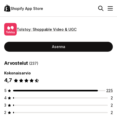
Shopify App Store
Tolstoy: Shoppable Video & UGC
Asenna
Arvostelut
(237)
Kokonaisarvio
4,7
5
225
4
2
3
2
2
2