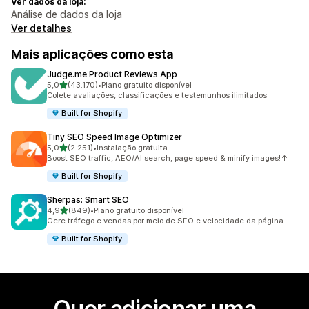
Ver dados da loja:
Análise de dados da loja
Ver detalhes
Mais aplicações como esta
Judge.me Product Reviews App
de 5 estrelas
5,0
(43.170)
•
Plano gratuito disponível
43170 total de avaliações
Colete avaliações, classificações e testemunhos ilimitados
Built for Shopify
Tiny SEO Speed Image Optimizer
de 5 estrelas
5,0
(2.251)
•
Instalação gratuita
2251 total de avaliações
Boost SEO traffic, AEO/AI search, page speed & minify images!↑
Built for Shopify
Sherpas: Smart SEO
de 5 estrelas
4,9
(849)
•
Plano gratuito disponível
849 total de avaliações
Gere tráfego e vendas por meio de SEO e velocidade da página.
Built for Shopify
Quer adicionar uma