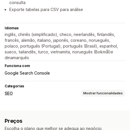
consulta
Exporte tabelas para CSV para análise
Idiomas
inglês, chinês (simplificado), checo, neerlandês, finlandês,
francês, alemão, italiano, japonês, coreano, norueguês,
polaco, português (Portugal), português (Brasil), espanhol,
sueco, tailandês, turco, vietnamita, norueguês (Bokmål)e
dinamarquês
Funciona com
Google Search Console
Categorias
SEO
Mostrar funcionalidades
Monitorização do desempenho
Pontuação SEO
Auditorias
Relatórios
Preços
Informações e dicas
Análise de dados
Escolha o plano que melhor se adequa ao negócio.
Análise de palavras-chave
Análise das ligações
Rastreio