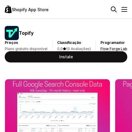
Shopify App Store
Topify
Preços
Classificação
Programador
Plano gratuito disponível
0,0
(0 Avaliações)
Flow Forge Lab
Instale