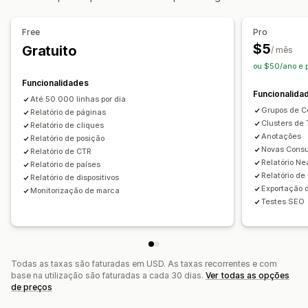
Rastreio da classificação
Rastreio de conversões
Free
Pro
Tráfego de website
$5
Gratuito
/ mês
ou $50/ano e 
Funcionalidades
Funcionalida
Até 50.000 linhas por dia
Grupos de C
Relatório de páginas
Clusters de 
Relatório de cliques
Anotações
Relatório de posição
Novas Consu
Relatório de CTR
Relatório Ne
Relatório de países
Relatório de
Relatório de dispositivos
Exportação 
Monitorização de marca
Testes SEO
Todas as taxas são faturadas em USD. As taxas recorrentes e com
base na utilização são faturadas a cada 30 dias.
Ver todas as opções
de preços