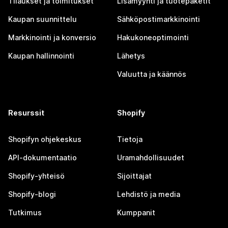
Tilaukset ja toimitukset
Lisämyynti ja tuotepaketit
Kaupan suunnittelu
Sähköpostimarkkinointi
Markkinointi ja konversio
Hakukoneoptimointi
Kaupan hallinnointi
Lähetys
Valuutta ja käännös
Resurssit
Shopify
Shopifyn ohjekeskus
Tietoja
API-dokumentaatio
Uramahdollisuudet
Shopify-yhteisö
Sijoittajat
Shopify-blogi
Lehdistö ja media
Tutkimus
Kumppanit