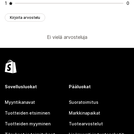
1
0
Kirjoita arvostelu
Ei vielä arvosteluja
Sovellusluokat
Pääluokat
Myyntikanavat
Suoratoimitus
Tuotteiden etsiminen
Markkinapaikat
Tuotteiden myyminen
Tuotearvostelut