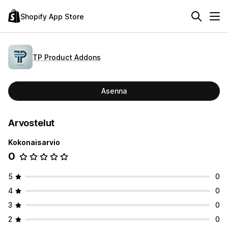
Shopify App Store
TP Product Addons
Asenna
Arvostelut
Kokonaisarvio
0
5
0
4
0
3
0
2
0