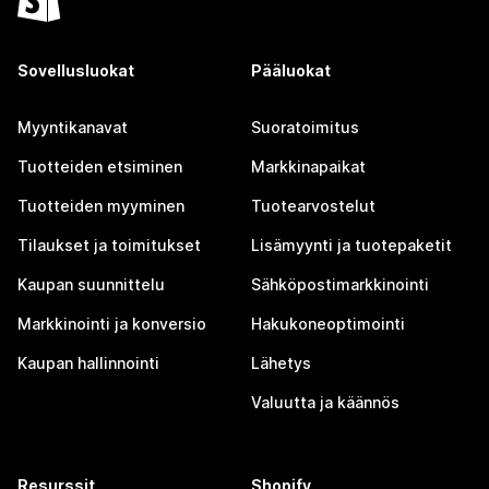
Sovellusluokat
Pääluokat
Myyntikanavat
Suoratoimitus
Tuotteiden etsiminen
Markkinapaikat
Tuotteiden myyminen
Tuotearvostelut
Tilaukset ja toimitukset
Lisämyynti ja tuotepaketit
Kaupan suunnittelu
Sähköpostimarkkinointi
Markkinointi ja konversio
Hakukoneoptimointi
Kaupan hallinnointi
Lähetys
Valuutta ja käännös
Resurssit
Shopify