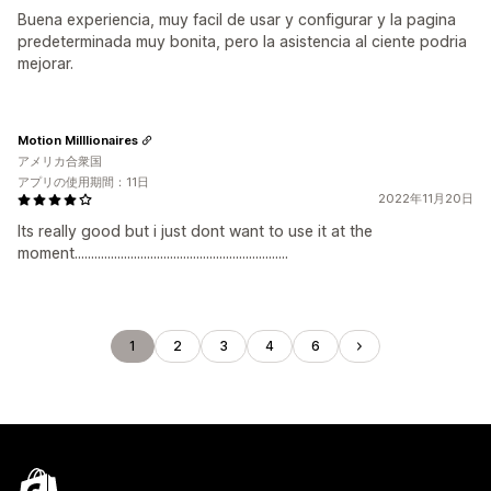
Buena experiencia, muy facil de usar y configurar y la pagina
predeterminada muy bonita, pero la asistencia al ciente podria
mejorar.
Motion Milllionaires
アメリカ合衆国
アプリの使用期間：11日
2022年11月20日
Its really good but i just dont want to use it at the
moment.................................................................
1
2
3
4
6