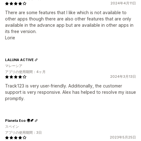
2024年4月11日
There are some features that I like which is not available to
other apps though there are also other features that are only
available in the advance app but are available in other apps in
its free version.
Lorie
LALUNA ACTIVE
マレーシア
アプリの使用期間：4ヶ月
2024年3月13日
Track123 is very user-friendly. Additionally, the customer
support is very responsive. Alex has helped to resolve my issue
promptly.
Planeta Eco 🌍🍂
スペイン
アプリの使用期間：3日
2023年5月25日