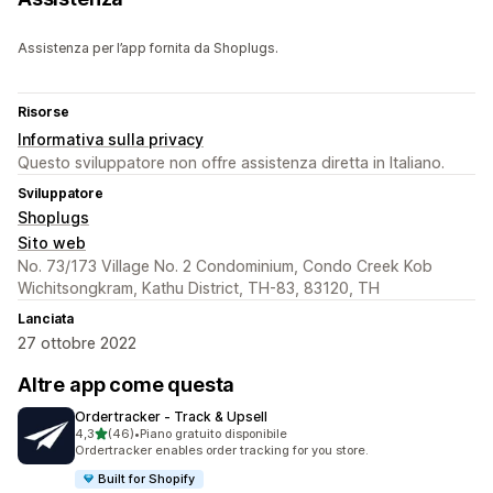
Assistenza per l’app fornita da Shoplugs.
Risorse
Informativa sulla privacy
Questo sviluppatore non offre assistenza diretta in Italiano.
Sviluppatore
Shoplugs
Sito web
No. 73/173 Village No. 2 Condominium, Condo Creek Kob
Wichitsongkram, Kathu District, TH-83, 83120, TH
Lanciata
27 ottobre 2022
Altre app come questa
Ordertracker ‑ Track & Upsell
stelle su 5
4,3
(46)
•
Piano gratuito disponibile
46 recensioni totali
Ordertracker enables order tracking for you store.
Built for Shopify