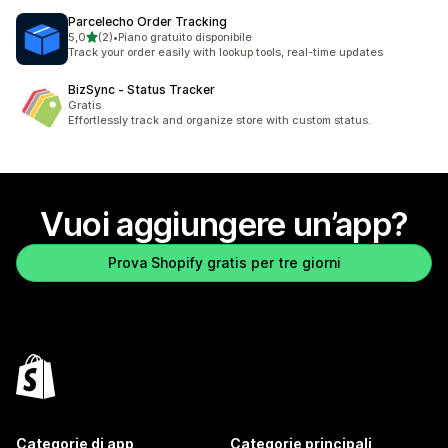
Parcelecho Order Tracking
stelle su 5
5,0
(2)
•
Piano gratuito disponibile
2 recensioni totali
Track your order easily with lookup tools, real-time updates
BizSync ‑ Status Tracker
Gratis
Effortlessly track and organize store with custom status.
Vuoi aggiungere un’app?
Prova Shopify gratis per tre giorni
Categorie di app
Categorie principali