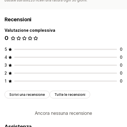
basate sull’utilizzo ricevi una fattura ogni 30 giorni.
Recensioni
Valutazione complessiva
0
5
0
4
0
3
0
2
0
1
0
Scrivi una recensione
Tutte le recensioni
Ancora nessuna recensione
Assistenza