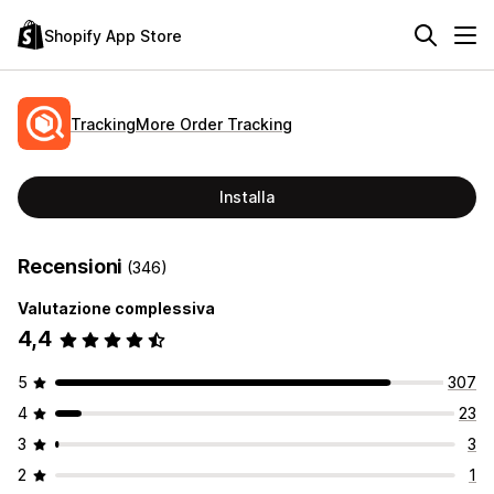
Shopify App Store
TrackingMore Order Tracking
Installa
Recensioni
(346)
Valutazione complessiva
4,4
5
307
4
23
3
3
2
1