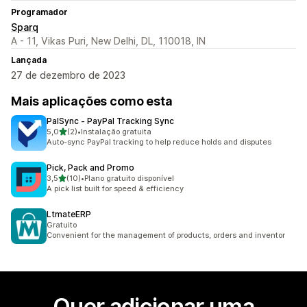
Programador
Sparq
A - 11, Vikas Puri, New Delhi, DL, 110018, IN
Lançada
27 de dezembro de 2023
Mais aplicações como esta
PalSync ‑ PayPal Tracking Sync
de 5 estrelas
5,0
(2)
•
Instalação gratuita
2 total de avaliações
Auto-sync PayPal tracking to help reduce holds and disputes
Pick, Pack and Promo
de 5 estrelas
3,5
(10)
•
Plano gratuito disponível
10 total de avaliações
A pick list built for speed & efficiency
LtmateERP
Gratuito
Convenient for the management of products, orders and inventor
Quer adicionar uma