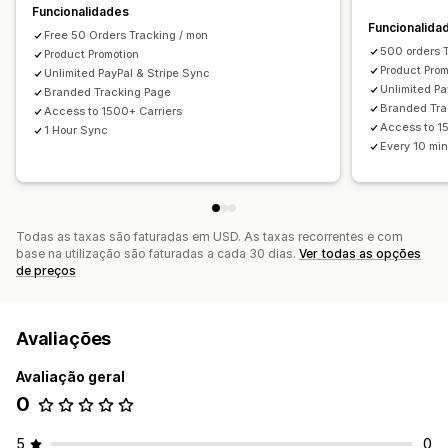
Funcionalidades
Funcionalida
Free 50 Orders Tracking / mon
500 orders 
Product Promotion
Product Prom
Unlimited PayPal & Stripe Sync
Unlimited Pa
Branded Tracking Page
Branded Tra
Access to 1500+ Carriers
Access to 1
1 Hour Sync
Every 10 mi
Todas as taxas são faturadas em USD. As taxas recorrentes e com
base na utilização são faturadas a cada 30 dias.
Ver todas as opções
de preços
Avaliações
Avaliação geral
0
5
0