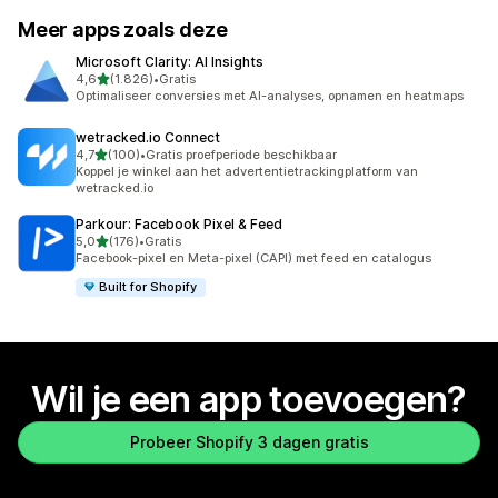
Meer apps zoals deze
Microsoft Clarity: AI Insights
van 5 sterren
4,6
(1.826)
•
Gratis
1826 recensies in totaal
Optimaliseer conversies met AI-analyses, opnamen en heatmaps
wetracked.io Connect
van 5 sterren
4,7
(100)
•
Gratis proefperiode beschikbaar
100 recensies in totaal
Koppel je winkel aan het advertentietrackingplatform van
wetracked.io
Parkour: Facebook Pixel & Feed
van 5 sterren
5,0
(176)
•
Gratis
176 recensies in totaal
Facebook-pixel en Meta-pixel (CAPI) met feed en catalogus
Built for Shopify
Wil je een app toevoegen?
Probeer Shopify 3 dagen gratis