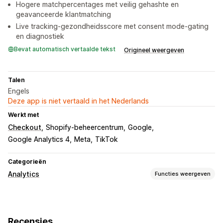
Hogere matchpercentages met veilig gehashte en
geavanceerde klantmatching
Live tracking-gezondheidsscore met consent mode-gating
en diagnostiek
Bevat automatisch vertaalde tekst
Origineel weergeven
Talen
Engels
Deze app is niet vertaald in het Nederlands
Werkt met
Checkout
Shopify-beheercentrum
Google
Google Analytics 4
Meta
TikTok
Categorieën
Analytics
Functies weergeven
Klantgedrag
Activiteiten volgen
Evenementen volgen
Recensies
Paginaweergaven