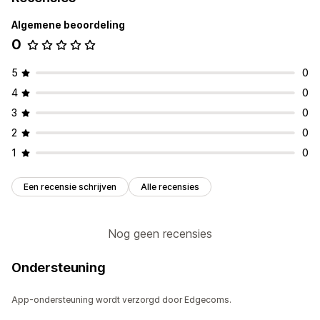
Algemene beoordeling
Marketing en verkopen
0
Marketingtoewijzing
Checkoutanalytics
Pixel-tracking
Beeldmateriaal en rapporten
5
0
Analyticsdashboard
Gegevensexport
Naleving van AVG
4
0
3
0
2
0
1
0
Een recensie schrijven
Alle recensies
Nog geen recensies
Ondersteuning
App-ondersteuning wordt verzorgd door Edgecoms.