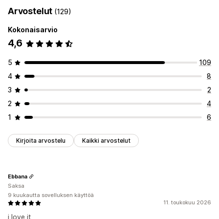
Arvostelut
(129)
Kokonaisarvio
4,6
5
109
4
8
3
2
2
4
1
6
Kirjoita arvostelu
Kaikki arvostelut
Ebbana
Saksa
9 kuukautta sovelluksen käyttöä
11. toukokuu 2026
i love it