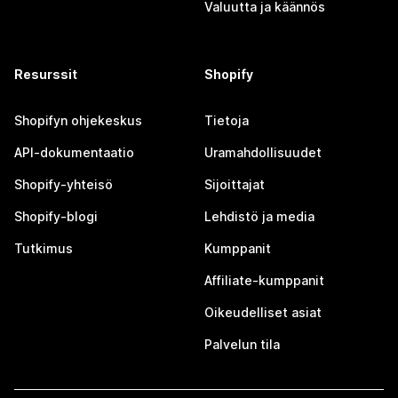
Valuutta ja käännös
Resurssit
Shopify
Shopifyn ohjekeskus
Tietoja
API-dokumentaatio
Uramahdollisuudet
Shopify-yhteisö
Sijoittajat
Shopify-blogi
Lehdistö ja media
Tutkimus
Kumppanit
Affiliate-kumppanit
Oikeudelliset asiat
Palvelun tila