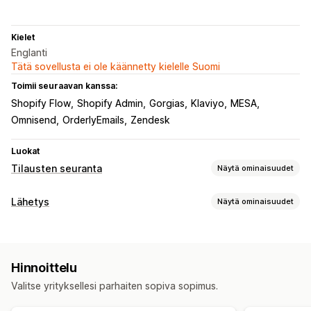
Kielet
Englanti
Tätä sovellusta ei ole käännetty kielelle Suomi
Toimii seuraavan kanssa:
Shopify Flow
Shopify Admin
Gorgias
Klaviyo
MESA
Omnisend
OrderlyEmails
Zendesk
Luokat
Tilausten seuranta
Näytä ominaisuudet
Seuranta
Lähetys
Näytä ominaisuudet
Brändätty seurantasivu
Tilausten hakusivu
Tarrat ja pakkaukset
Reaaliaikainen seuranta
Mukautettu seurantalinkki
Toimituspäivä
Tilausten synkronointi
Monikielisyys
Käännös
Arvioitu toimituspäivä
Hinnoittelu
Kuljetuspalvelun valinta
Maailmanlaajuinen seuranta
Dashboardit
Tilausten vienti
Valitse yrityksellesi parhaiten sopiva sopimus.
Multi-carrier
API
Analytiikka
Kuljetuspalvelun piilotus
Lähetysten hallinnointi