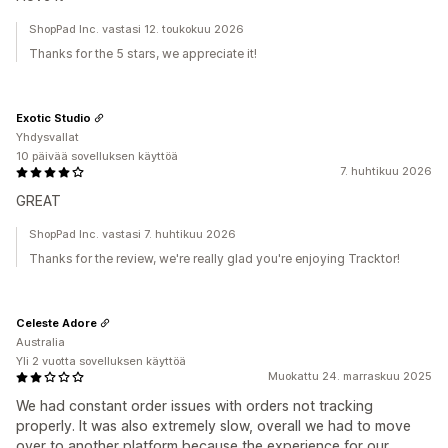
ShopPad Inc. vastasi 12. toukokuu 2026
Thanks for the 5 stars, we appreciate it!
Exotic Studio
Yhdysvallat
10 päivää sovelluksen käyttöä
7. huhtikuu 2026
GREAT
ShopPad Inc. vastasi 7. huhtikuu 2026
Thanks for the review, we're really glad you're enjoying Tracktor!
Celeste Adore
Australia
Yli 2 vuotta sovelluksen käyttöä
Muokattu 24. marraskuu 2025
We had constant order issues with orders not tracking
properly. It was also extremely slow, overall we had to move
over to another platform because the experience for our