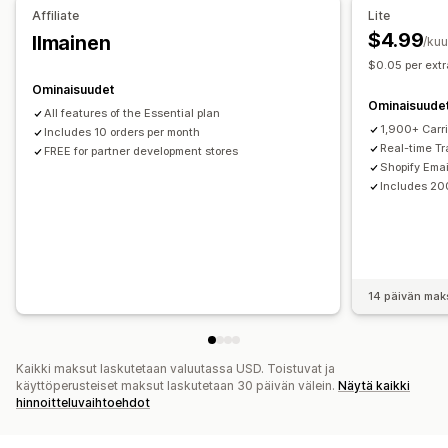
Tilausten synkronointi
Reaaliaikainen seuranta
Ilmoitukset
Affiliate
Lite
Brändätty seurantasivu
Sähköposti-ilmoitukset
Sähköposti
Reaaliaikaiset ilmoitukset
SMS
Käännös
$4.99
Ilmainen
/ku
Tilauspäivitykset
Toimitusten analytiikka
Mukautetut ilmoitukset
Automaatiot
$0.05 per extr
Ominaisuudet
Ominaisuude
All features of the Essential plan
1,900+ Carri
Includes 10 orders per month
Real-time Tr
FREE for partner development stores
Shopify Emai
Includes 20
14 päivän mak
Kaikki maksut laskutetaan valuutassa USD. Toistuvat ja
käyttöperusteiset maksut laskutetaan 30 päivän välein.
Näytä kaikki
hinnoitteluvaihtoehdot