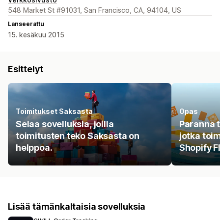
548 Market St #91031, San Francisco, CA, 94104, US
Lanseerattu
15. kesäkuu 2015
Esittelyt
Toimitukset Saksasta
Opas
Selaa sovelluksia, joilla
Paranna t
toimitusten teko Saksasta on
jotka toi
helppoa.
Shopify F
Lisää tämänkaltaisia sovelluksia