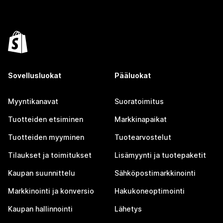
Sovellusluokat
Pääluokat
Myyntikanavat
Suoratoimitus
Tuotteiden etsiminen
Markkinapaikat
Tuotteiden myyminen
Tuotearvostelut
Tilaukset ja toimitukset
Lisämyynti ja tuotepaketit
Kaupan suunnittelu
Sähköpostimarkkinointi
Markkinointi ja konversio
Hakukoneoptimointi
Kaupan hallinnointi
Lähetys