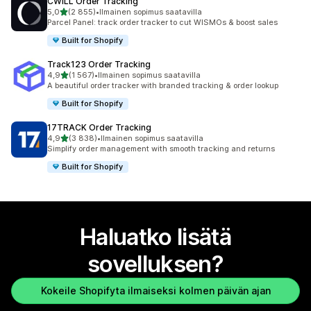
CWILL Order Tracking
/ 5 tähteä
5,0
(2 855)
•
Ilmainen sopimus saatavilla
2855 arvostelua yhteensä
Parcel Panel: track order tracker to cut WISMOs & boost sales
Built for Shopify
Track123 Order Tracking
/ 5 tähteä
4,9
(1 567)
•
Ilmainen sopimus saatavilla
1567 arvostelua yhteensä
A beautiful order tracker with branded tracking & order lookup
Built for Shopify
17TRACK Order Tracking
/ 5 tähteä
4,9
(3 838)
•
Ilmainen sopimus saatavilla
3838 arvostelua yhteensä
Simplify order management with smooth tracking and returns
Built for Shopify
Haluatko lisätä
sovelluksen?
Kokeile Shopifyta ilmaiseksi kolmen päivän ajan