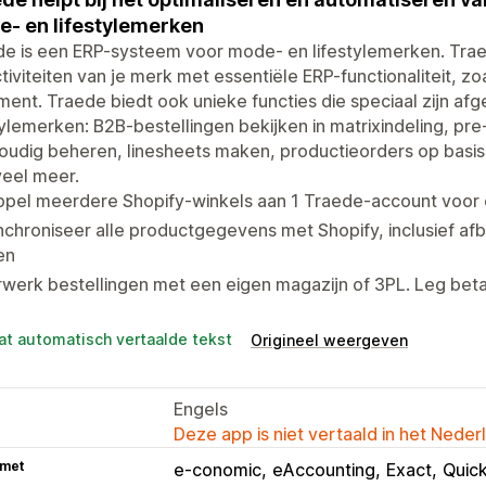
- en lifestylemerken
e is een ERP-systeem voor mode- en lifestylemerken. Trae
tiviteiten van je merk met essentiële ERP-functionaliteit, 
llment. Traede biedt ook unieke functies die speciaal zijn 
tylemerken: B2B-bestellingen bekijken in matrixindeling, 
udig beheren, linesheets maken, productieorders op basis
veel meer.
ppel meerdere Shopify-winkels aan 1 Traede-account voor 
chroniseer alle productgegevens met Shopify, inclusief a
en
werk bestellingen met een eigen magazijn of 3PL. Leg beta
at automatisch vertaalde tekst
Origineel weergeven
Engels
Deze app is niet vertaald in het Neder
 met
e-conomic
eAccounting
Exact
Quic