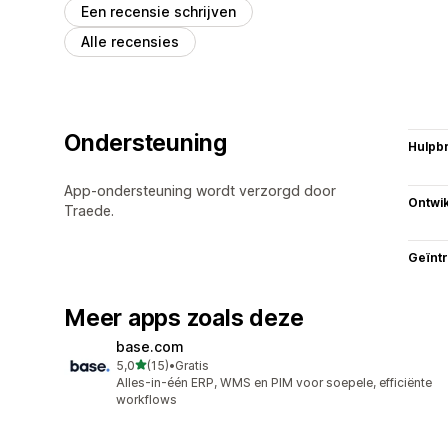
Een recensie schrijven
Alle recensies
Ondersteuning
Hulpb
App-ondersteuning wordt verzorgd door
Ontwik
Traede.
Geïnt
Meer apps zoals deze
base.com
van 5 sterren
5,0
(15)
•
Gratis
15 recensies in totaal
Alles-in-één ERP, WMS en PIM voor soepele, efficiënte
workflows