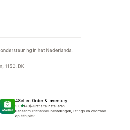
 ondersteuning in het Nederlands.
n, 1150, DK
4Seller: Order & Inventory
van 5 sterren
5,0
(43)
•
Gratis te installeren
43 recensies in totaal
Beheer multichannel-bestellingen, listings en voorraad
op één plek