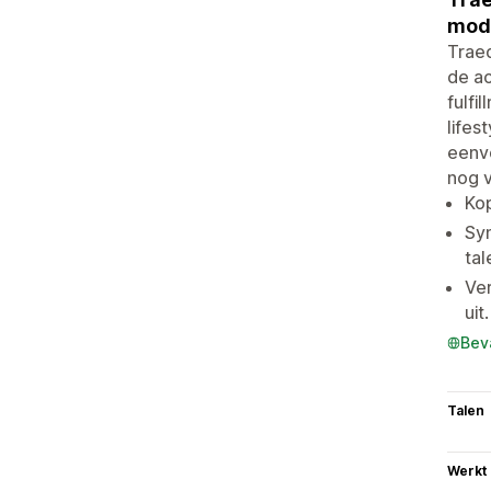
mode
Traed
de ac
fulfi
lifes
eenvo
nog 
Ko
Syn
tal
Ver
uit.
Bev
Talen
Werkt