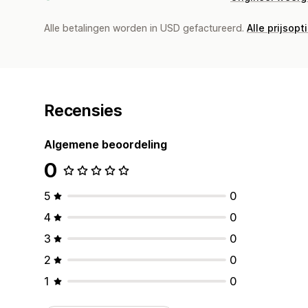
Alle betalingen worden in USD gefactureerd.
Alle prijsopt
Recensies
Algemene beoordeling
0
5
0
4
0
3
0
2
0
1
0