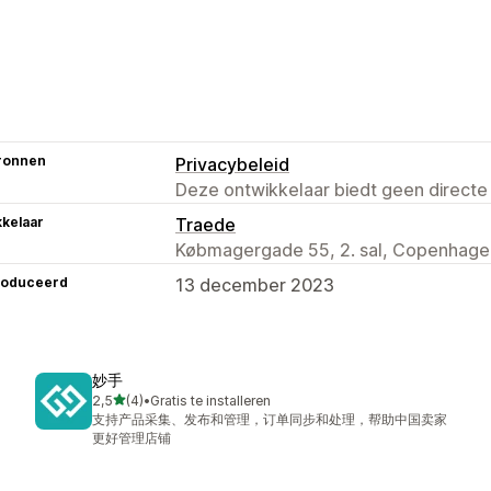
ronnen
Privacybeleid
Deze ontwikkelaar biedt geen directe
kelaar
Traede
Købmagergade 55, 2. sal, Copenhage
roduceerd
13 december 2023
妙手
van 5 sterren
2,5
(4)
•
Gratis te installeren
4 recensies in totaal
支持产品采集、发布和管理，订单同步和处理，帮助中国卖家
更好管理店铺