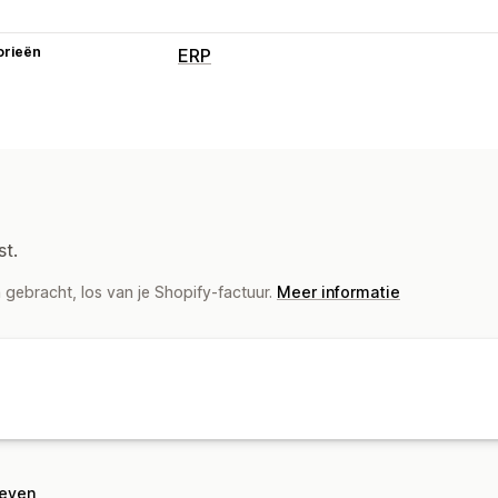
orieën
ERP
st.
gebracht, los van je Shopify-factuur.
Meer informatie
geven