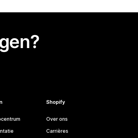
egen?
n
Shopify
pcentrum
Over ons
ntatie
Carrières