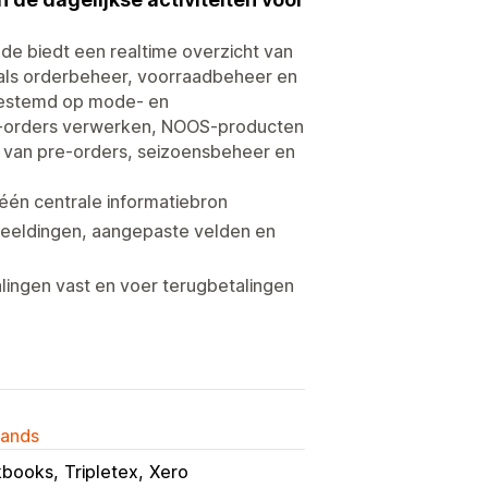
de biedt een realtime overzicht van
zoals orderbeheer, voorraadbeheer en
afgestemd op mode- en
pre-orders verwerken, NOOS-producten
 van pre-orders, seizoensbeheer en
één centrale informatiebron
fbeeldingen, aangepaste velden en
lingen vast en voer terugbetalingen
lands
kbooks
Tripletex
Xero