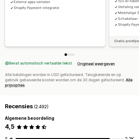
150 AI-toke
Externe apps vertalen
Vertaling v
Shopify Payment-integratie
Meertalige
Schakelaar
Shopify Pay
Gratis proefp
Bevat automatisch vertaalde tekst
Origineel weergeven
Alle betalingen worden in USD gefactureerd. Terugkerende en op
gebruik gebaseerde kosten worden om de 30 dagen gefactureerd.
Alle
prijsopties
Recensies
(2.492)
Algemene beoordeling
4,5
5
2,2K