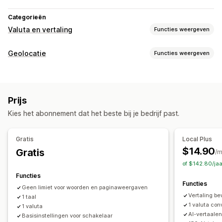
Categorieën
Valuta en vertaling
Functies weergeven
Valutaconversie
Geolocatie
Functies weergeven
Geolocatie
Checkout in lokale valuta
Tarieven in realtime
Omleidingen
Meerdere valuta's
Landkiezer
Ontwerp van wisselaar
Land
Taal
Pop-upwidget
Auto-redirect
Prijsafronding
Prijsweergave
Prijs
Handmatige omleiding
Vertaling
Kies het abonnement dat het beste bij je bedrijf past.
Lokalisatie-instellingen
Automatische vertaling
Valutawisselaar
Landkiezer
Taalwisselaar
Vertalingen automatisch synchroniseren
Bulkvertaling
Gratis
Local Plus
Valutaconversie
Vertaling
Vertaling van afbeeldingen
Handmatige vertaling
$14.90
Gratis
/
Vertaling van metavelden
SEO-vertaling
of $142.80/ja
Professionele vertaling
URL-vertaling
Functies
Functies
Terminologiebeheer
Auto-redirect
Taalwisselaar
Geen limiet voor woorden en paginaweergaven
Vertaling be
1 taal
Ontwerp van wisselaar
1 valuta con
1 valuta
AI-vertaale
Basisinstellingen voor schakelaar