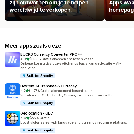
zijn ontworpen om je te helpen
Apps waa
wereldwijd te verkopen.
homepage
Meer apps zoals deze
BUCKS Currency Converter PRO++
van 5 sterren
4,9
(1.133)
•
Gratis abonnement beschikbaar
1133 recensies in totaal
Onbeperkte multivaluta-switcher op basis van geolocatie + AI-
analytics
Built for Shopify
Hextom AI Translate & Currency
van 5 sterren
4,7
(1.173)
•
Gratis abonnement beschikbaar
1173 recensies in totaal
Vertalen met GPT, Claude, Gemini, enz. en valutaomzetter
Built for Shopify
Geolocation ‑ GLC
van 5 sterren
4,6
(272)
•
Gratis
272 recensies in totaal
Boost global sales with language and currency recommendations.
Built for Shopify