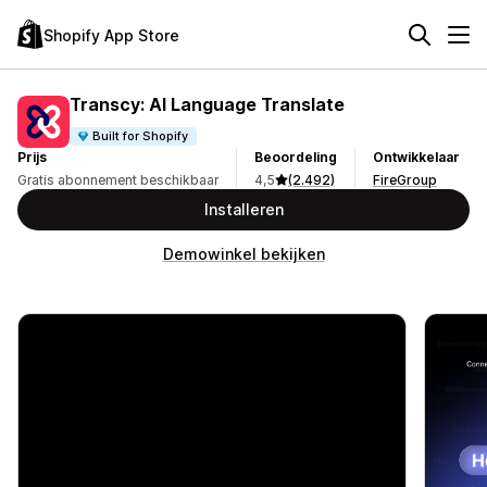
Shopify App Store
Transcy: AI Language Translate
Built for Shopify
Prijs
Beoordeling
Ontwikkelaar
Gratis abonnement beschikbaar
4,5
(2.492)
FireGroup
Installeren
Demowinkel bekijken