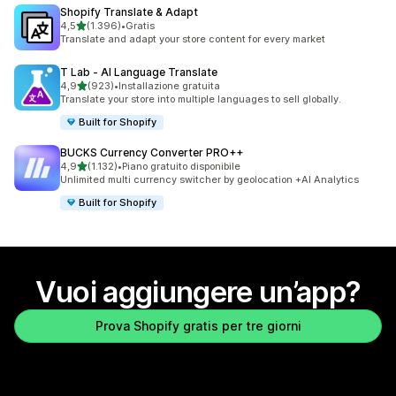
Shopify Translate & Adapt
stelle su 5
4,5
(1.396)
•
Gratis
1396 recensioni totali
Translate and adapt your store content for every market
T Lab ‑ AI Language Translate
stelle su 5
4,9
(923)
•
Installazione gratuita
923 recensioni totali
Translate your store into multiple languages to sell globally.
Built for Shopify
BUCKS Currency Converter PRO++
stelle su 5
4,9
(1.132)
•
Piano gratuito disponibile
1132 recensioni totali
Unlimited multi currency switcher by geolocation +AI Analytics
Built for Shopify
Vuoi aggiungere un’app?
Prova Shopify gratis per tre giorni